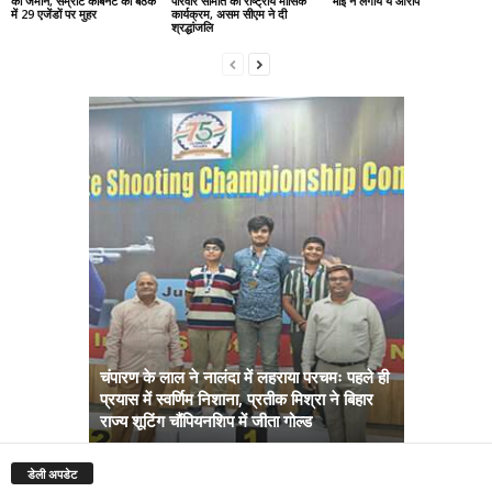
की जमीन, सम्राट कैबिनेट की बैठक
परिवार समिति का राष्ट्रीय मासिक
भाई ने लगाये ये आरोप
में 29 एजेंडों पर मुहर
कार्यक्रम, असम सीएम ने दी
श्रद्धांजलि
चंपारण के लाल ने नालंदा में लहराया परचमः पहले ही
प्रयास में स्वर्णिम निशाना, प्रतीक मिश्रा ने बिहार
अब सरकार तु
राज्य शूटिंग चौंपियनशिप में जीता गोल्ड
सम्राट कैबिने
डेली अपडेट