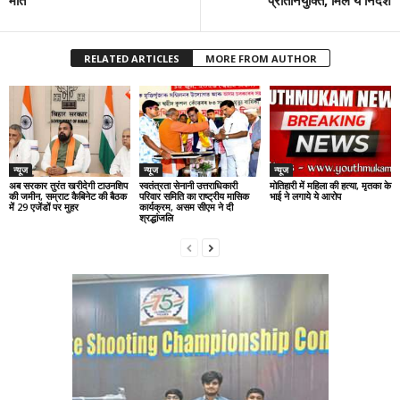
मौत
प्रतिनियुक्ति, मिले ये निर्देश
RELATED ARTICLES
MORE FROM AUTHOR
न्यूज
न्यूज
न्यूज
अब सरकार तुरंत खरीदेगी टाउनशिप
स्वतंत्रता सेनानी उत्तराधिकारी
मोतिहारी में महिला की हत्या, मृतका के
की जमीन, सम्राट कैबिनेट की बैठक
परिवार समिति का राष्ट्रीय मासिक
भाई ने लगाये ये आरोप
में 29 एजेंडों पर मुहर
कार्यक्रम, असम सीएम ने दी
श्रद्धांजलि