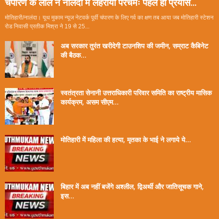
चंपारण के लाल ने नालंदा में लहराया परचमः पहले ही प्रयास...
मोतिहारी/नालंदा। यूथ मुकाम न्यूज नेटवर्क पूर्वी चंपारण के लिए गर्व का क्षण तब आया जब मोतिहारी स्टेशन
रोड निवासी प्रतीक मिश्रा ने 19 से 25...
अब सरकार तुरंत खरीदेगी टाउनशिप की जमीन, सम्राट कैबिनेट
की बैठक...
स्वतंत्रता सेनानी उत्तराधिकारी परिवार समिति का राष्ट्रीय मासिक
कार्यक्रम, असम सीएम...
मोतिहारी में महिला की हत्या, मृतका के भाई ने लगाये ये...
बिहार में अब नहीं बजेंगे अश्लील, द्विअर्थी और जातिसूचक गाने,
इस...