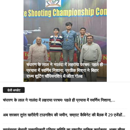
चंपारण के लाल ने नालंदा में लहराया परचमः पहले ही
प्रयास में स्वर्णिम निशाना, प्रतीक मिश्रा ने बिहार
अब सरकार तु
राज्य शूटिंग चौंपियनशिप में जीता गोल्ड
सम्राट कैबिने
डेली अपडेट
चंपारण के लाल ने नालंदा में लहराया परचमः पहले ही प्रयास में स्वर्णिम निशाना,...
अब सरकार तुरंत खरीदेगी टाउनशिप की जमीन, सम्राट कैबिनेट की बैठक में 29 एजेंडों...
स्वतंत्रता सेनानी उत्तराधिकारी परिवार समिति का राष्ट्रीय मासिक कार्यक्रम, असम सीएम