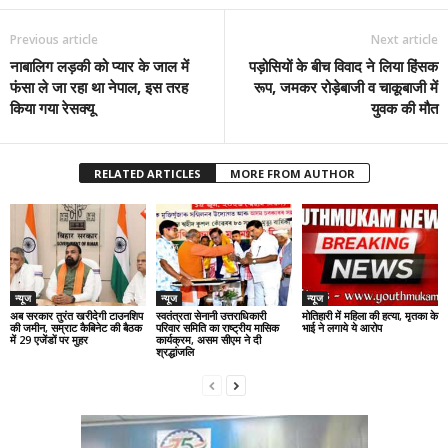
Previous article
Next article
नाबालिग लड़की को प्यार के जाल में
पड़ोसियों के बीच विवाद ने लिया हिंसक
फंसा ले जा रहा था नेपाल, इस तरह
रूप, जमकर रोड़ेबाजी व चाकूबाजी में
किया गया रेसक्यू
युवक की मौत
RELATED ARTICLES
MORE FROM AUTHOR
न्यूज
न्यूज
न्यूज
अब सरकार तुरंत खरीदेगी टाउनशिप
स्वतंत्रता सेनानी उत्तराधिकारी
मोतिहारी में महिला की हत्या, मृतका के
की जमीन, सम्राट कैबिनेट की बैठक
परिवार समिति का राष्ट्रीय मासिक
भाई ने लगाये ये आरोप
में 29 एजेंडों पर मुहर
कार्यक्रम, असम सीएम ने दी
श्रद्धांजलि