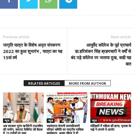
Previous article
Next article
​जागृति यात्रा के विशेष अमृत संस्करण
आयुर्वेद कॉलेज के पूर्व प्राचार्य
2022 का हुआ शुभारंभ , यात्रा का यह
डा.हरिशंकर सिंह ब्रहमचारी ने वर्षों से
15वां वर्ष
बंद पड़े कॉलेज पर जताया दुख, कही यह
बात
RELATED ARTICLES
MORE FROM AUTHOR
न्यूज
न्यूज
न्यूज
अब सरकार तुरंत खरीदेगी टाउनशिप
स्वतंत्रता सेनानी उत्तराधिकारी
मोतिहारी में महिला की हत्या, मृतका के
की जमीन, सम्राट कैबिनेट की बैठक
परिवार समिति का राष्ट्रीय मासिक
भाई ने लगाये ये आरोप
में 29 एजेंडों पर मुहर
कार्यक्रम, असम सीएम ने दी