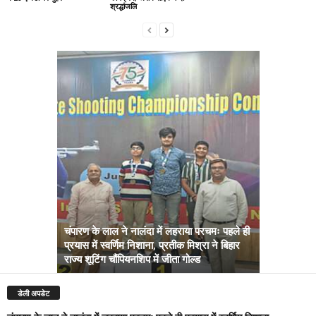
श्रद्धांजलि
चंपारण के लाल ने नालंदा में लहराया परचमः पहले ही
प्रयास में स्वर्णिम निशाना, प्रतीक मिश्रा ने बिहार
अब सरकार तु
राज्य शूटिंग चौंपियनशिप में जीता गोल्ड
सम्राट कैबिने
डेली अपडेट