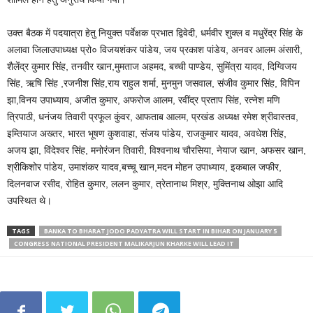
उक्त बैठक में पदयात्रा हेतु नियुक्त पर्वेक्षक प्रभात द्विवेदी, धर्मवीर शुक्ल व मधुरेंद्र सिंह के
अलावा जिलाउपाध्यक्ष प्रो० विजयशंकर पांडेय, जय प्रकाश पांडेय, अनवर आलम अंसारी,
शैलेंद्र कुमार सिंह, तनवीर खान,मुमताज अहमद, बच्ची पाण्डेय, सुमिंत्रा यादव, दिग्विजय
सिंह, ऋषि सिंह ,रजनीश सिंह,राय राहुल शर्मा, मुनमुन जसवाल, संजीव कुमार सिंह, विपिन
झा,विनय उपाध्याय, अजीत कुमार, अफरोज आलम, रवींद्र प्रताप सिंह, रत्नेश मणि
त्रिपाठी, धनंजय तिवारी प्रफूल कुंवर, आफताब आलम, प्रखंड अध्यक्ष रमेश श्रीवास्तव,
इम्तियाज अख्तर, भारत भूषण कुशवाहा, संजय पांडेय, राजकुमार यादव, अवधेश सिंह,
अजय झा, विंदेश्वर सिंह, मनोरंजन तिवारी, विश्वनाथ चौरसिया, नेयाज खान, अफसर खान,
श्रीकिशोर पांडेय, उमाशंकर यादव,बच्चू खान,मदन मोहन उपाध्याय, इकबाल जफीर,
दिलनवाज रसीद, रोहित कुमार, ललन कुमार, त्रेतानाथ मिश्र, मुक्तिनाथ ओझा आदि
उपस्थित थे।
TAGS
BANKA TO BHARAT JODO PADYATRA WILL START IN BIHAR ON JANUARY 5
CONGRESS NATIONAL PRESIDENT MALIKARJUN KHARKE WILL LEAD IT