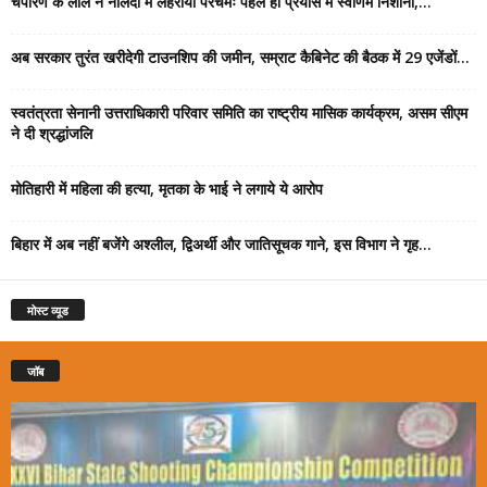
चंपारण के लाल ने नालंदा में लहराया परचमः पहले ही प्रयास में स्वर्णिम निशाना,...
अब सरकार तुरंत खरीदेगी टाउनशिप की जमीन, सम्राट कैबिनेट की बैठक में 29 एजेंडों...
स्वतंत्रता सेनानी उत्तराधिकारी परिवार समिति का राष्ट्रीय मासिक कार्यक्रम, असम सीएम
ने दी श्रद्धांजलि
मोतिहारी में महिला की हत्या, मृतका के भाई ने लगाये ये आरोप
बिहार में अब नहीं बजेंगे अश्लील, द्विअर्थी और जातिसूचक गाने, इस विभाग ने गृह...
मोस्ट व्यूड
जॉब