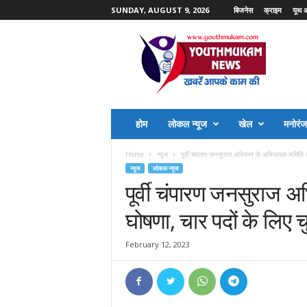
SUNDAY, AUGUST 9, 2026
बिजनेस
क्राइम
यूथ 
Y
o
u
t
h
M
u
होम
लोकल न्यूज
खेल
मनोरं
k
a
Home
न्यूज
पूर्वी चंपारण जनसुराज अभियान के अभिभावक समिति की
m
न्यूज
लोकल न्यूज
N
पूर्वी चंपारण जनसुराज 
e
w
घोषणा, चार पदों के लिए च
s
February 12, 2023