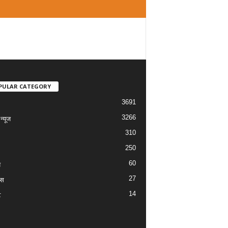
PULAR CATEGORY
3691
3266
्यूज
310
250
60
य
27
ास
14
ट