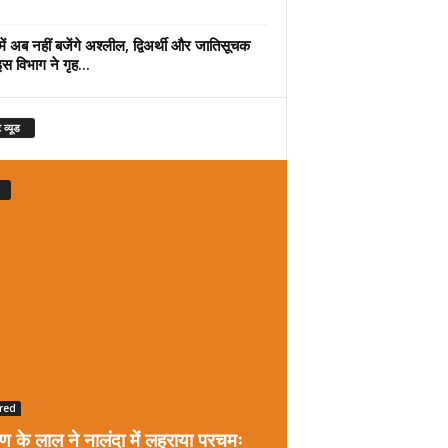
में अब नहीं बजेंगे अश्लील, द्विअर्थी और जातिसूचक
इस विभाग ने गृह...
 व्यूड
red
रण के लाल ने नालंदा में लहराया परचमः