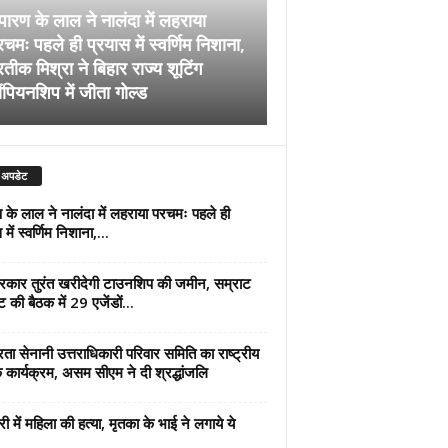
पारण के लाल ने नालंदा में लहराया
चमः पहले ही प्रयास में स्वर्णिम निशाना,
अब सरकार तुरंत खरीदेग
रतीक मिश्रा ने बिहार राज्य शूटिंग
जमीन, सम्राट कैबिनेट की
ंपियनशिप में जीता गोल्ड
एजेंडों पर मुहर
 अपडेट
 के लाल ने नालंदा में लहराया परचमः पहले ही
में स्वर्णिम निशाना,...
कार तुरंत खरीदेगी टाउनशिप की जमीन, सम्राट
ट की बैठक में 29 एजेंडों...
्रता सेनानी उत्तराधिकारी परिवार समिति का राष्ट्रीय
 कार्यक्रम, असम सीएम ने दी श्रद्धांजलि
री में महिला की हत्या, मृतका के भाई ने लगाये ये