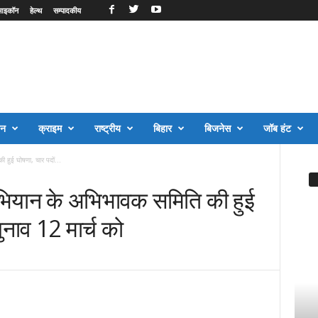
आइकॉन
हेल्थ
सम्पादकीय
जन
क्राइम
राष्ट्रीय
बिहार
बिजनेस
जॉब हंट
 हुई घोषणा, चार पदों...
अभियान के अभिभावक समिति की हुई
ुनाव 12 मार्च को