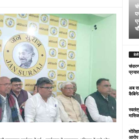
चं
पर
प्
चौ
डेली
चंपारण
प्रयास 
अब सर
कैबिने
स्वतंत
मासिक
मोतिहा
आरोप