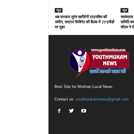
न्यूज
न्यूज
अब सरकार तुरंत खरीदेगी टाउनशिप की
स्वतंत्रत
जमीन, सम्राट कैबिनेट की बैठक में 29 एजेंडों
समिति का 
पर मुहर
सीएम ने दी
Best Site for Motihari Local News
Contact us:
youthmukamnews@gmail.com