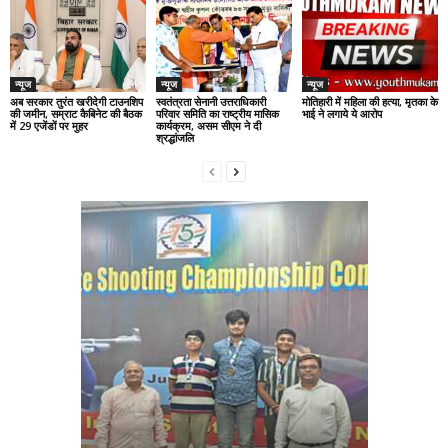
न्यूज
न्यूज
न्यूज
अब सरकार तुरंत खरीदेगी टाउनशिप
स्वतंत्रता सेनानी उत्तराधिकारी
मोतिहारी में महिला की हत्या, मृतका के
की जमीन, सम्राट कैबिनेट की बैठक
परिवार समिति का राष्ट्रीय मासिक
भाई ने लगाये ये आरोप
में 29 एजेंडों पर मुहर
कार्यक्रम, असम सीएम ने दी
श्रद्धांजलि