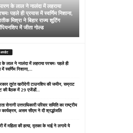
पारण के लाल ने नालंदा में लहराया
चमः पहले ही प्रयास में स्वर्णिम निशाना,
अब सरकार तुरंत खरीदेग
रतीक मिश्रा ने बिहार राज्य शूटिंग
जमीन, सम्राट कैबिनेट की
ंपियनशिप में जीता गोल्ड
एजेंडों पर मुहर
 अपडेट
 के लाल ने नालंदा में लहराया परचमः पहले ही
में स्वर्णिम निशाना,...
कार तुरंत खरीदेगी टाउनशिप की जमीन, सम्राट
ट की बैठक में 29 एजेंडों...
्रता सेनानी उत्तराधिकारी परिवार समिति का राष्ट्रीय
 कार्यक्रम, असम सीएम ने दी श्रद्धांजलि
री में महिला की हत्या, मृतका के भाई ने लगाये ये