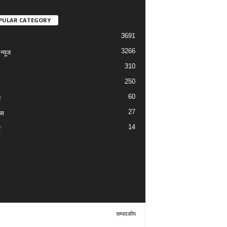
PULAR CATEGORY
3691
3266
्यूज
310
250
60
य
27
ास
14
ट
सम्पादकीय