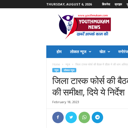
THURSDAY, AUGUST 6, 2026
बिजनेस
क्राइम
य
Y
o
u
t
h
M
u
होम
लोकल न्यूज
खेल
मनोरं
k
a
Home
न्यूज
जिला टास्क फोर्स की बैठक में डीएम ने की धान अधिप्रा
m
न्यूज
लोकल न्यूज
N
जिला टास्क फोर्स की बैठक
e
w
की समीक्षा, दिये ये निर्देश
s
February 18, 2023