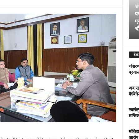
चं
पर
प्
चौ
डेली
चंपारण
प्रयास 
अब सर
कैबिने
स्वतंत
मासिक
मोतिहा
आरोप