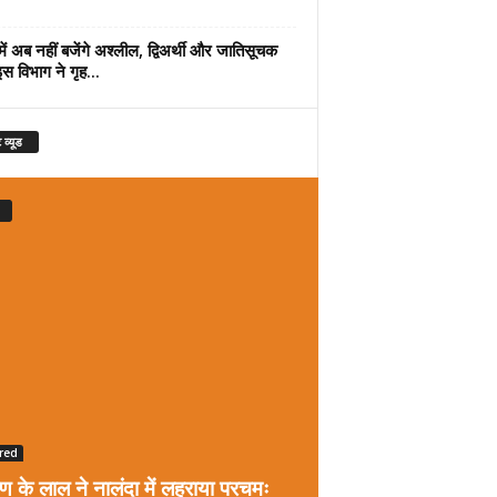
में अब नहीं बजेंगे अश्लील, द्विअर्थी और जातिसूचक
इस विभाग ने गृह...
 व्यूड
red
रण के लाल ने नालंदा में लहराया परचमः