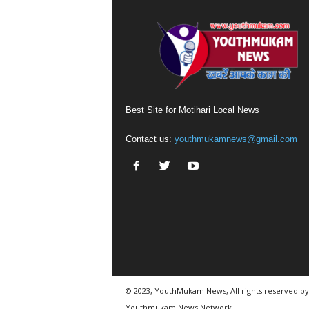
Best Site for Motihari Local News
Contact us:
youthmukamnews@gmail.com
© 2023, YouthMukam News, All rights reserved by
Youthmukam News Network