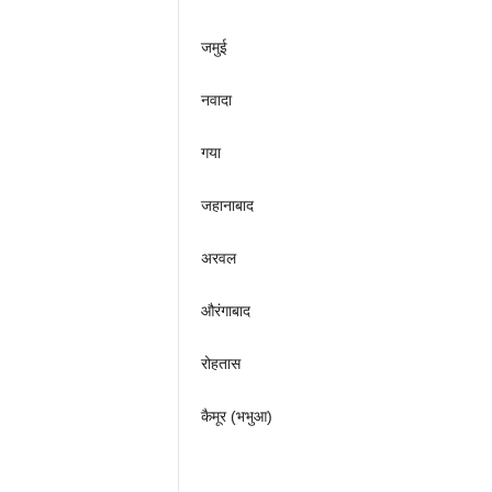
जमुई
नवादा
गया
जहानाबाद
अरवल
औरंगाबाद
रोहतास
कैमूर (भभुआ)