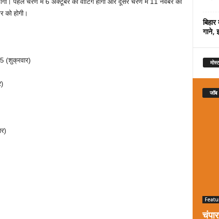
होगा। पहले चरण में 6 अक्टूबर को वोटिंग होगी और दूसरे चरण में 11 नवंबर को
बर को होगी।
बिहार 
गाने, 
5 (शुक्रवार)
मोस्ट
र)
जॉब
ार)
Featu
चंपा