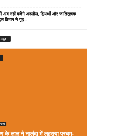
में अब नहीं बजेंगे अश्लील, द्विअर्थी और जातिसूचक
इस विभाग ने गृह...
 व्यूड
red
रण के लाल ने नालंदा में लहराया परचमः