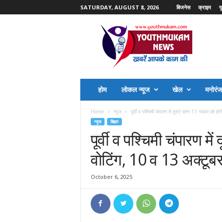
SATURDAY, AUGUST 8, 2026
बिजनेस
क्राइम
य
Y
o
u
t
h
M
u
होम
लोकल न्यूज
खेल
मनोरं
k
a
Home
न्यूज
पूर्वी व पश्चिमी चंपारण में दूसरे चरण 11 नवंबर को होगी
m
न्यूज
बिहार
N
पूर्वी व पश्चिमी चंपारण म
e
w
वोटिंग, 10 व 13 अक्टू
s
October 6, 2025