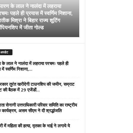
पारण के लाल ने नालंदा में लहराया
चमः पहले ही प्रयास में स्वर्णिम निशाना,
अब सरकार तुरंत खरीदेग
रतीक मिश्रा ने बिहार राज्य शूटिंग
जमीन, सम्राट कैबिनेट की
ंपियनशिप में जीता गोल्ड
एजेंडों पर मुहर
 अपडेट
 के लाल ने नालंदा में लहराया परचमः पहले ही
में स्वर्णिम निशाना,...
कार तुरंत खरीदेगी टाउनशिप की जमीन, सम्राट
ट की बैठक में 29 एजेंडों...
्रता सेनानी उत्तराधिकारी परिवार समिति का राष्ट्रीय
 कार्यक्रम, असम सीएम ने दी श्रद्धांजलि
री में महिला की हत्या, मृतका के भाई ने लगाये ये