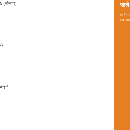
पहले 
5 (सोमवार)
मोतिहारी
)
तब आया 
र)
वार)**