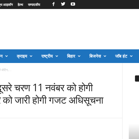
ूथ आइकॉन
हेल्थ
सम्पादकीय
जन
क्राइम
राष्ट्रीय
बिहार
बिजनेस
जॉब हंट
 वोटिंग,...
ें दूसरे चरण 11 नवंबर को होगी
बर को जारी होगी गजट अधिसूचना