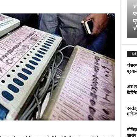
चं
पर
प्
चौ
डेली
चंपारण
प्रयास 
अब सर
कैबिने
स्वतंत
मासिक
मोतिहा
आरोप