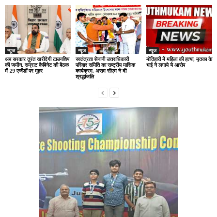
न्यूज
न्यूज
न्यूज
अब सरकार तुरंत खरीदेगी टाउनशिप
स्वतंत्रता सेनानी उत्तराधिकारी
मोतिहारी में महिला की हत्या, मृतका के
की जमीन, सम्राट कैबिनेट की बैठक
परिवार समिति का राष्ट्रीय मासिक
भाई ने लगाये ये आरोप
में 29 एजेंडों पर मुहर
कार्यक्रम, असम सीएम ने दी
श्रद्धांजलि