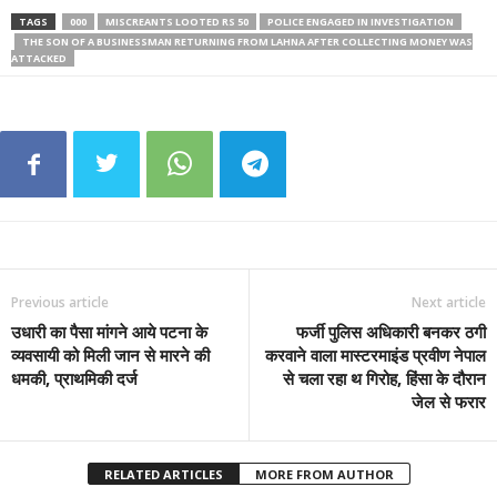
TAGS
000
MISCREANTS LOOTED RS 50
POLICE ENGAGED IN INVESTIGATION
THE SON OF A BUSINESSMAN RETURNING FROM LAHNA AFTER COLLECTING MONEY WAS
ATTACKED
Previous article
Next article
उधारी का पैसा मांगने आये पटना के
फर्जी पुलिस अधिकारी बनकर ठगी
व्यवसायी को मिली जान से मारने की
करवाने वाला मास्टरमाइंड प्रवीण नेपाल
धमकी, प्राथमिकी दर्ज
से चला रहा थ गिरोह, हिंसा के दौरान
जेल से फरार
RELATED ARTICLES
MORE FROM AUTHOR