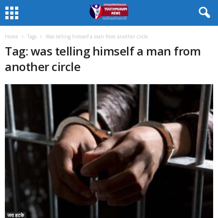
Home
Tags
Was telling himself a man from another circle
Tag: was telling himself a man from
another circle
जरा हटके