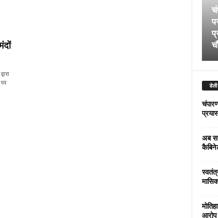
चं
पर
प्
ंदों
चौ
्वारा
 पर
डेली
चंपारण
प्रयास 
अब सर
कैबिने
स्वतंत
मासिक
मोतिहा
आरोप