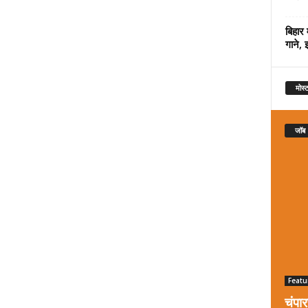
बिहार 
गाने, 
मोस्ट
जॉब
Featu
चंपा