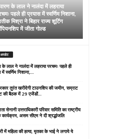
पारण के लाल ने नालंदा में लहराया
चमः पहले ही प्रयास में स्वर्णिम निशाना,
अब सरकार तुरंत खरीदेग
रतीक मिश्रा ने बिहार राज्य शूटिंग
जमीन, सम्राट कैबिनेट की
ंपियनशिप में जीता गोल्ड
एजेंडों पर मुहर
 अपडेट
 के लाल ने नालंदा में लहराया परचमः पहले ही
में स्वर्णिम निशाना,...
कार तुरंत खरीदेगी टाउनशिप की जमीन, सम्राट
ट की बैठक में 29 एजेंडों...
्रता सेनानी उत्तराधिकारी परिवार समिति का राष्ट्रीय
 कार्यक्रम, असम सीएम ने दी श्रद्धांजलि
री में महिला की हत्या, मृतका के भाई ने लगाये ये