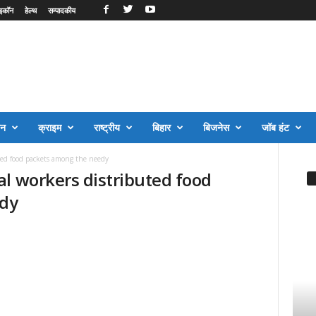
इकॉन
हेल्थ
सम्पादकीय
जन
क्राइम
राष्ट्रीय
बिहार
बिजनेस
जॉब हंट
ted food packets among the needy
l workers distributed food
edy