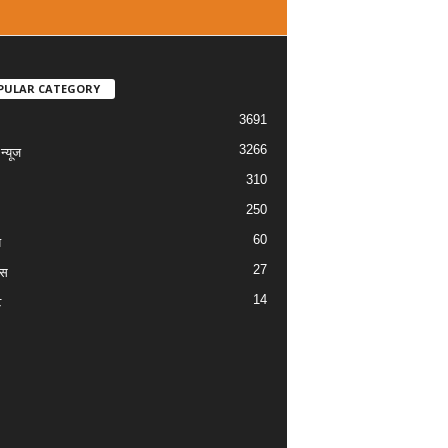
PULAR CATEGORY
3691
3266
्यूज
310
250
60
य
27
ास
14
ट