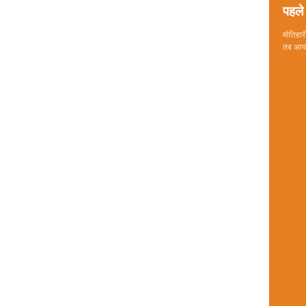
पहले 
मोतिहारी
तब आया 