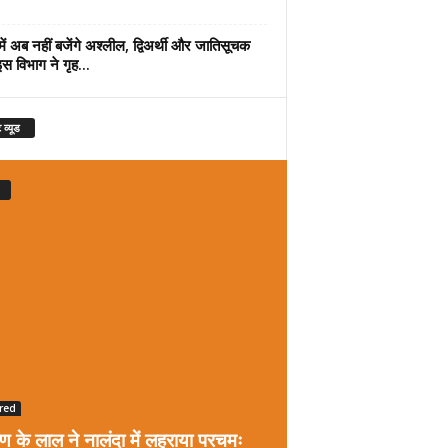
में अब नहीं बजेंगे अश्लील, द्विअर्थी और जातिसूचक
इस विभाग ने गृह...
 व्यूड
red
रण के लाल ने नालंदा में लहराया परचमः