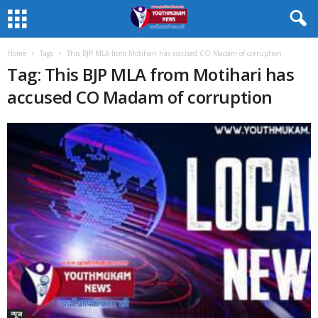
Home
Tags
This BJP MLA from Motihari has accused CO Madam of corruption
Tag: This BJP MLA from Motihari has
accused CO Madam of corruption
न्यूज