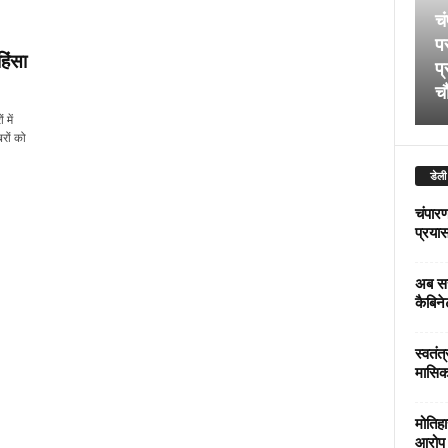
चं
पर
हिंसा
प्
चौ
में
रों को
डेली
चंपारण
प्रयास 
अब सर
कैबिने
स्वतंत
मासिक
मोतिहा
आरोप