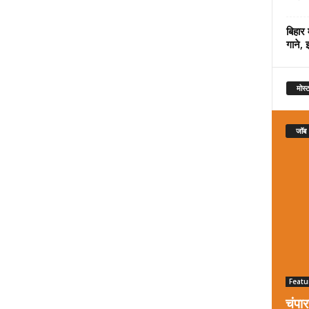
बिहार 
गाने, 
मोस्ट
जॉब
Featu
चंपा