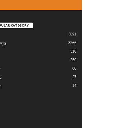
PULAR CATEGORY
3691
3266
्यूज
310
250
60
य
27
ास
14
ट