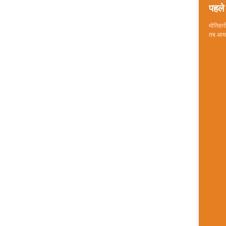
पहले 
मोतिहारी
तब आया 