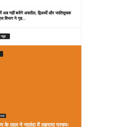
में अब नहीं बजेंगे अश्लील, द्विअर्थी और जातिसूचक
इस विभाग ने गृह...
 व्यूड
red
रण के लाल ने नालंदा में लहराया परचमः