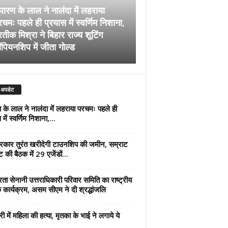
पारण के लाल ने नालंदा में लहराया
चमः पहले ही प्रयास में स्वर्णिम निशाना,
अब सरकार तुरंत खरीदेग
रतीक मिश्रा ने बिहार राज्य शूटिंग
जमीन, सम्राट कैबिनेट की
ंपियनशिप में जीता गोल्ड
एजेंडों पर मुहर
 अपडेट
 के लाल ने नालंदा में लहराया परचमः पहले ही
में स्वर्णिम निशाना,...
कार तुरंत खरीदेगी टाउनशिप की जमीन, सम्राट
ट की बैठक में 29 एजेंडों...
्रता सेनानी उत्तराधिकारी परिवार समिति का राष्ट्रीय
 कार्यक्रम, असम सीएम ने दी श्रद्धांजलि
री में महिला की हत्या, मृतका के भाई ने लगाये ये