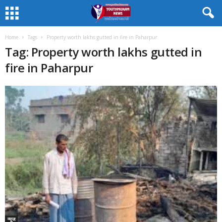
Home
Tags
Property worth lakhs gutted in fire in Paharpur
Tag: Property worth lakhs gutted in
fire in Paharpur
न्यूज