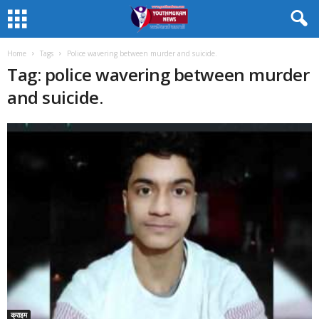
Home
Tags
Police wavering between murder and suicide.
Tag: police wavering between murder
and suicide.
क्राइम