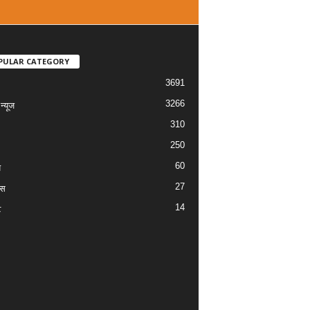
PULAR CATEGORY
3691
3266
्यूज
310
250
60
य
27
ास
14
ट