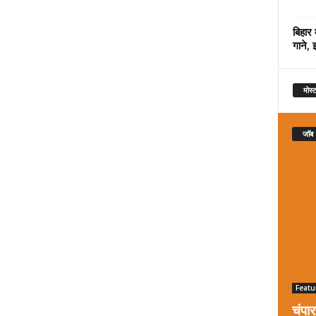
बिहार 
गाने, 
मोस्ट
जॉब
Featu
चंपा