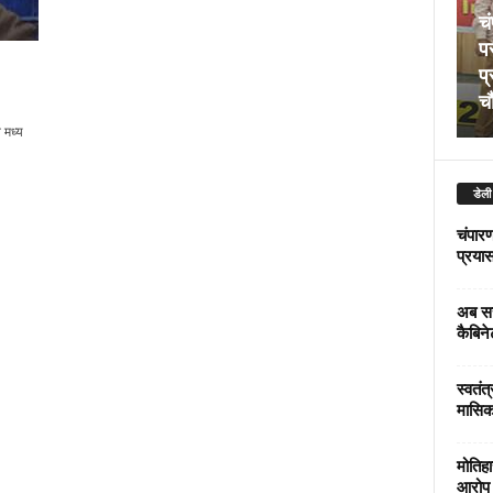
चं
पर
प्
चौ
 मध्य
डेली
चंपारण
प्रयास 
अब सर
कैबिने
स्वतंत
मासिक
मोतिहा
आरोप