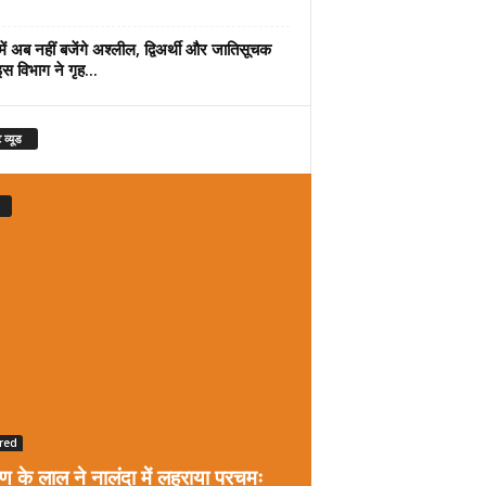
में अब नहीं बजेंगे अश्लील, द्विअर्थी और जातिसूचक
इस विभाग ने गृह...
 व्यूड
red
रण के लाल ने नालंदा में लहराया परचमः