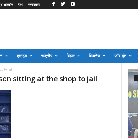
ूथ आइकॉन
हेल्थ
सम्पादकीय
जन
क्राइम
राष्ट्रीय
बिहार
बिजनेस
जॉब हंट
p to jail
on sitting at the shop to jail