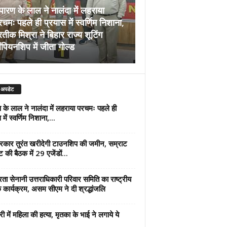
पारण के लाल ने नालंदा में लहराया
चमः पहले ही प्रयास में स्वर्णिम निशाना,
अब सरकार तुरंत खरीदेग
रतीक मिश्रा ने बिहार राज्य शूटिंग
जमीन, सम्राट कैबिनेट की
ंपियनशिप में जीता गोल्ड
एजेंडों पर मुहर
 अपडेट
 के लाल ने नालंदा में लहराया परचमः पहले ही
में स्वर्णिम निशाना,...
कार तुरंत खरीदेगी टाउनशिप की जमीन, सम्राट
ट की बैठक में 29 एजेंडों...
्रता सेनानी उत्तराधिकारी परिवार समिति का राष्ट्रीय
 कार्यक्रम, असम सीएम ने दी श्रद्धांजलि
री में महिला की हत्या, मृतका के भाई ने लगाये ये