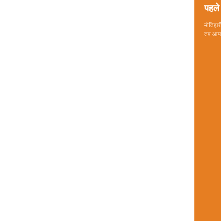
पहले 
मोतिहारी
तब आया 