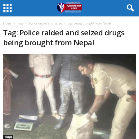
Home
Tags
Police raided and seized drugs being brought from Nepal
Tag: Police raided and seized drugs
being brought from Nepal
क्राइम