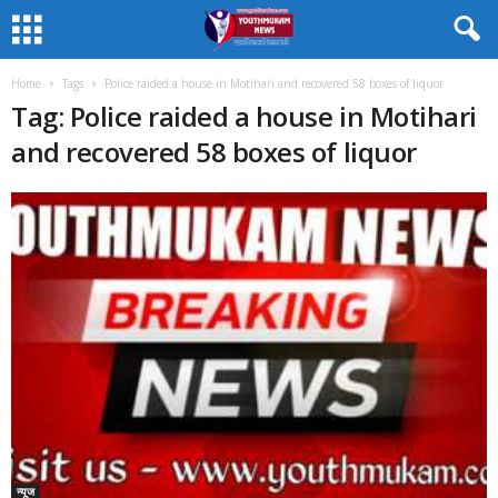
Home
Tags
Police raided a house in Motihari and recovered 58 boxes of liquor
Tag: Police raided a house in Motihari
and recovered 58 boxes of liquor
न्यूज