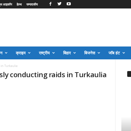
ूथ आइकॉन
हेल्थ
सम्पादकीय
जन
क्राइम
राष्ट्रीय
बिहार
बिजनेस
जॉब हंट
 in Turkaulia
sly conducting raids in Turkaulia