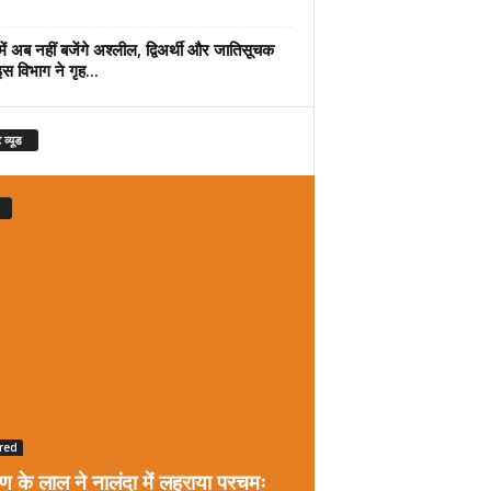
में अब नहीं बजेंगे अश्लील, द्विअर्थी और जातिसूचक
इस विभाग ने गृह...
 व्यूड
red
रण के लाल ने नालंदा में लहराया परचमः