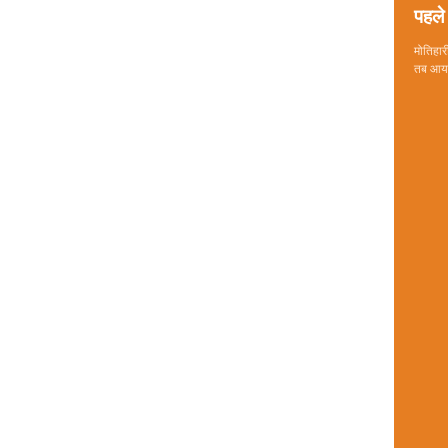
पहले 
मोतिहारी
तब आया 