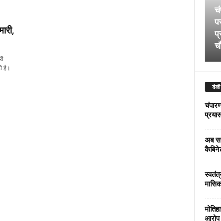
चं
पर
मारी,
प्
चौ
री
ी है।
डेली
चंपारण
प्रयास 
अब सर
कैबिने
स्वतंत
मासिक
मोतिहा
आरोप