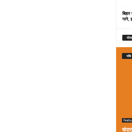
बिहार 
गाने, 
मोस्ट
जॉब
Featu
चंपा