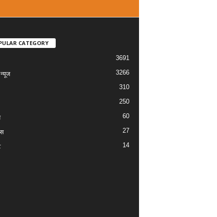
PULAR CATEGORY
3691
3266
्यूज
310
250
60
य
27
ास
14
ट