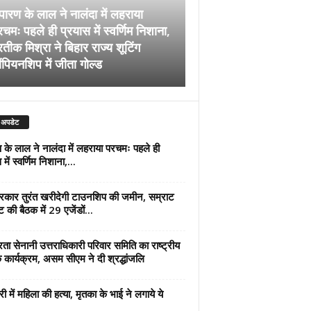
पारण के लाल ने नालंदा में लहराया
चमः पहले ही प्रयास में स्वर्णिम निशाना,
अब सरकार तुरंत खरीदेग
रतीक मिश्रा ने बिहार राज्य शूटिंग
जमीन, सम्राट कैबिनेट की
ंपियनशिप में जीता गोल्ड
एजेंडों पर मुहर
 अपडेट
 के लाल ने नालंदा में लहराया परचमः पहले ही
में स्वर्णिम निशाना,...
कार तुरंत खरीदेगी टाउनशिप की जमीन, सम्राट
ट की बैठक में 29 एजेंडों...
्रता सेनानी उत्तराधिकारी परिवार समिति का राष्ट्रीय
 कार्यक्रम, असम सीएम ने दी श्रद्धांजलि
री में महिला की हत्या, मृतका के भाई ने लगाये ये