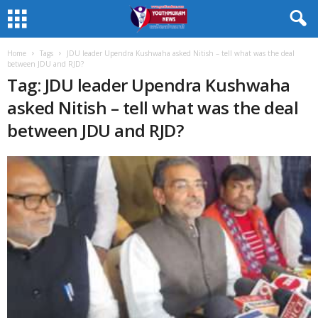
Home
Tags
JDU leader Upendra Kushwaha asked Nitish – tell what was the deal
between JDU and RJD?
Tag: JDU leader Upendra Kushwaha
asked Nitish – tell what was the deal
between JDU and RJD?