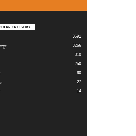
PULAR CATEGORY
3691
3266
्यूज
310
250
60
य
27
ास
14
ट