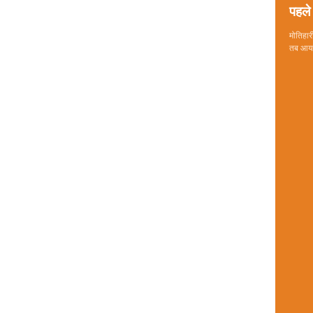
पहले 
मोतिहारी
तब आया 