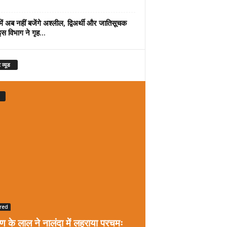
में अब नहीं बजेंगे अश्लील, द्विअर्थी और जातिसूचक
इस विभाग ने गृह...
 व्यूड
red
रण के लाल ने नालंदा में लहराया परचमः