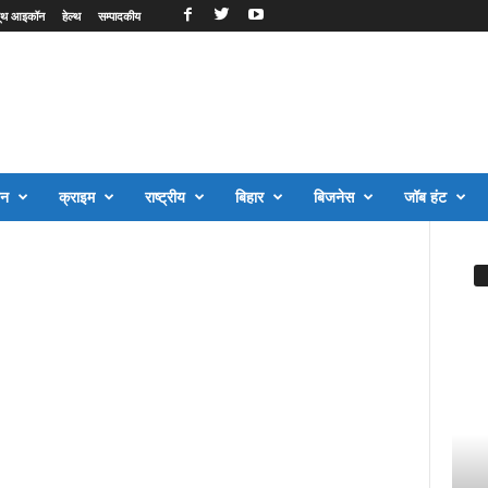
ूथ आइकॉन
हेल्थ
सम्पादकीय
जन
क्राइम
राष्ट्रीय
बिहार
बिजनेस
जॉब हंट