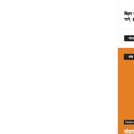
बिहार 
गाने, 
मोस्ट
जॉब
Featu
चंपा