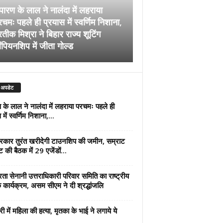
पारण के लाल ने नालंदा में लहराया
चमः पहले ही प्रयास में स्वर्णिम निशाना,
अब सरकार तुरंत खरीदेग
रतीक मिश्रा ने बिहार राज्य शूटिंग
जमीन, सम्राट कैबिनेट की
ंपियनशिप में जीता गोल्ड
एजेंडों पर मुहर
 अपडेट
 के लाल ने नालंदा में लहराया परचमः पहले ही
में स्वर्णिम निशाना,...
कार तुरंत खरीदेगी टाउनशिप की जमीन, सम्राट
ट की बैठक में 29 एजेंडों...
्रता सेनानी उत्तराधिकारी परिवार समिति का राष्ट्रीय
 कार्यक्रम, असम सीएम ने दी श्रद्धांजलि
री में महिला की हत्या, मृतका के भाई ने लगाये ये