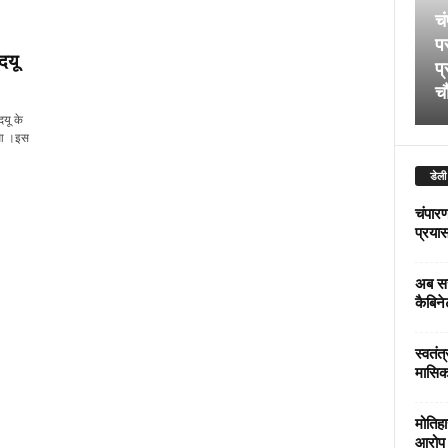
चं
पर
दयू
प्
चौ
दयू के
हुआ ।इस
डेली
चंपारण
प्रयास 
अब सर
कैबिने
स्वतंत
मासिक
मोतिहा
आरोप