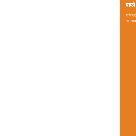
पहले 
मोतिहारी
तब आया 