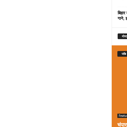
बिहार 
गाने, 
मोस्ट
जॉब
Featu
चंपा