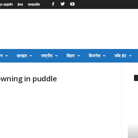
ूथ आइकॉन
हेल्थ
सम्पादकीय
जन
क्राइम
राष्ट्रीय
बिहार
बिजनेस
जॉब हंट
rowning in puddle