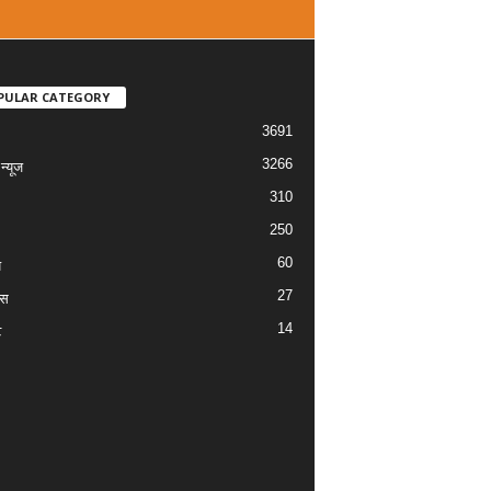
PULAR CATEGORY
3691
3266
्यूज
310
250
60
य
27
ास
14
ट