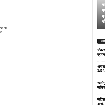
चं
पर
प्
चौ
ेया गांव
को
डेली
चंपारण
प्रयास 
अब सर
कैबिने
स्वतंत
मासिक
मोतिहा
आरोप