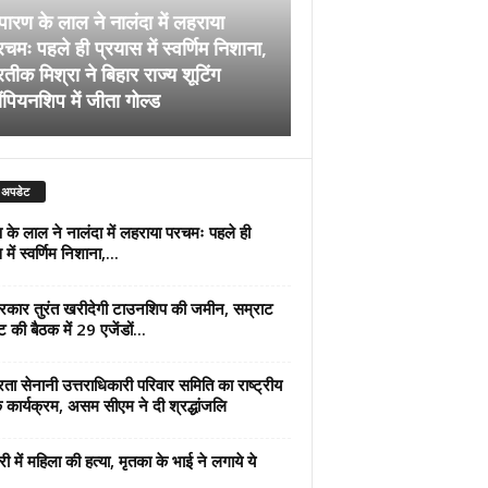
पारण के लाल ने नालंदा में लहराया
चमः पहले ही प्रयास में स्वर्णिम निशाना,
अब सरकार तुरंत खरीदेग
रतीक मिश्रा ने बिहार राज्य शूटिंग
जमीन, सम्राट कैबिनेट की
ंपियनशिप में जीता गोल्ड
एजेंडों पर मुहर
 अपडेट
 के लाल ने नालंदा में लहराया परचमः पहले ही
में स्वर्णिम निशाना,...
कार तुरंत खरीदेगी टाउनशिप की जमीन, सम्राट
ट की बैठक में 29 एजेंडों...
्रता सेनानी उत्तराधिकारी परिवार समिति का राष्ट्रीय
 कार्यक्रम, असम सीएम ने दी श्रद्धांजलि
री में महिला की हत्या, मृतका के भाई ने लगाये ये