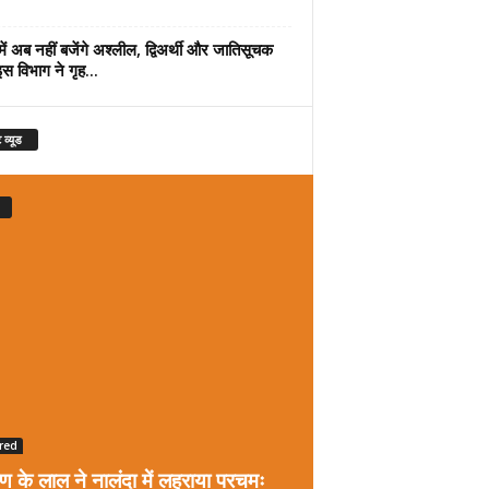
में अब नहीं बजेंगे अश्लील, द्विअर्थी और जातिसूचक
इस विभाग ने गृह...
 व्यूड
red
रण के लाल ने नालंदा में लहराया परचमः