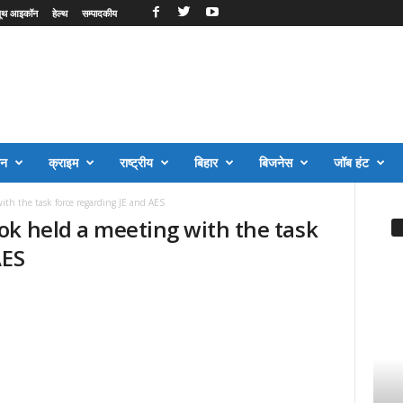
ूथ आइकॉन
हेल्थ
सम्पादकीय
जन
क्राइम
राष्ट्रीय
बिहार
बिजनेस
जॉब हंट
th the task force regarding JE and AES
ok held a meeting with the task
AES