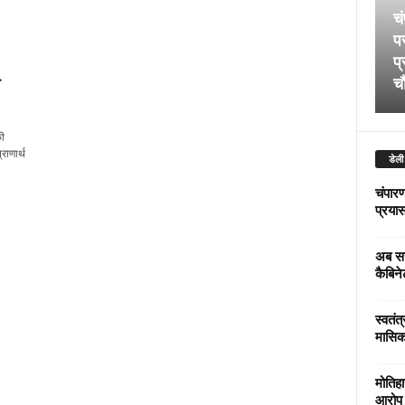
चं
पर
प्
चौ
ी
राणार्थ
डेली
चंपारण
प्रयास 
अब सर
कैबिने
स्वतंत
मासिक
मोतिहा
आरोप