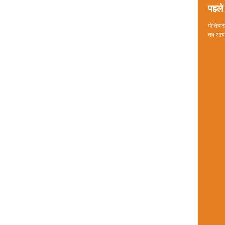
पहले 
मोतिहारी
तब आया 