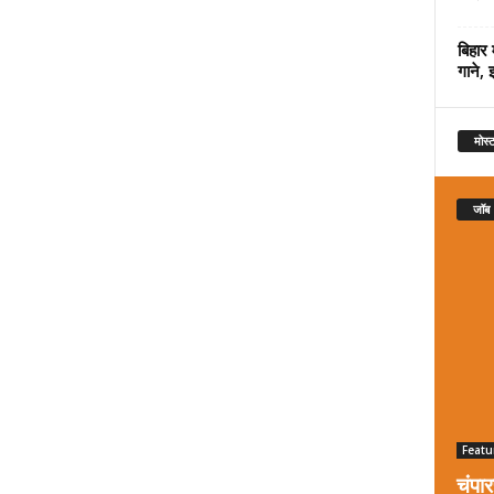
बिहार 
गाने, 
मोस्ट
जॉब
Featu
चंपा