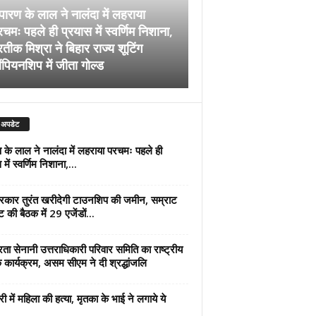
पारण के लाल ने नालंदा में लहराया
चमः पहले ही प्रयास में स्वर्णिम निशाना,
अब सरकार तुरंत खरीदेग
रतीक मिश्रा ने बिहार राज्य शूटिंग
जमीन, सम्राट कैबिनेट की
ंपियनशिप में जीता गोल्ड
एजेंडों पर मुहर
 अपडेट
 के लाल ने नालंदा में लहराया परचमः पहले ही
में स्वर्णिम निशाना,...
कार तुरंत खरीदेगी टाउनशिप की जमीन, सम्राट
ट की बैठक में 29 एजेंडों...
्रता सेनानी उत्तराधिकारी परिवार समिति का राष्ट्रीय
 कार्यक्रम, असम सीएम ने दी श्रद्धांजलि
री में महिला की हत्या, मृतका के भाई ने लगाये ये