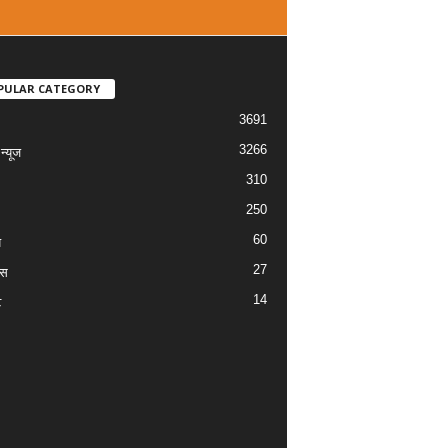
PULAR CATEGORY
3691
3266
्यूज
310
250
60
य
27
ास
14
ट