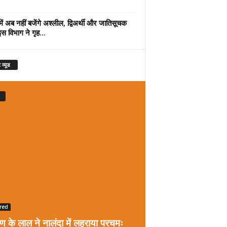
में अब नहीं बजेंगे अश्लील, द्विअर्थी और जातिसूचक
इस विभाग ने गृह...
 व्यूड
red
रण के लाल ने नालंदा में लहराया परचमः