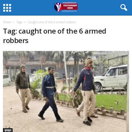
Home
Tags
Caught one of the 6 armed robbers
Tag: caught one of the 6 armed
robbers
क्राइम