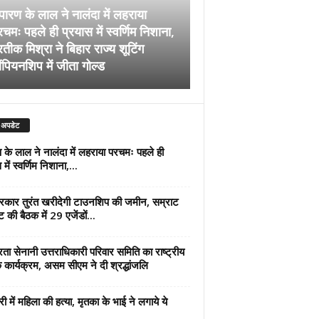
पारण के लाल ने नालंदा में लहराया
चमः पहले ही प्रयास में स्वर्णिम निशाना,
अब सरकार तुरंत खरीदेग
रतीक मिश्रा ने बिहार राज्य शूटिंग
जमीन, सम्राट कैबिनेट की
ंपियनशिप में जीता गोल्ड
एजेंडों पर मुहर
 अपडेट
 के लाल ने नालंदा में लहराया परचमः पहले ही
में स्वर्णिम निशाना,...
कार तुरंत खरीदेगी टाउनशिप की जमीन, सम्राट
ट की बैठक में 29 एजेंडों...
्रता सेनानी उत्तराधिकारी परिवार समिति का राष्ट्रीय
 कार्यक्रम, असम सीएम ने दी श्रद्धांजलि
री में महिला की हत्या, मृतका के भाई ने लगाये ये