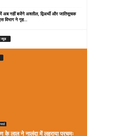
में अब नहीं बजेंगे अश्लील, द्विअर्थी और जातिसूचक
इस विभाग ने गृह...
 व्यूड
red
रण के लाल ने नालंदा में लहराया परचमः