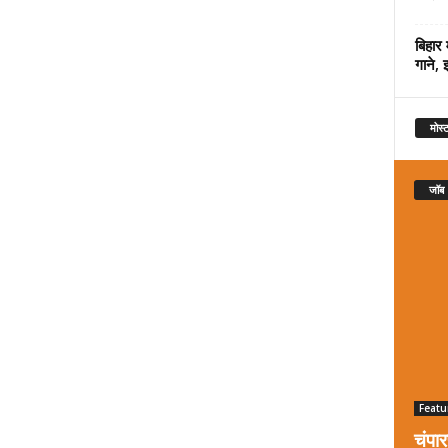
बिहार 
गाने, 
मोस्ट
जॉब
Featu
चंपा