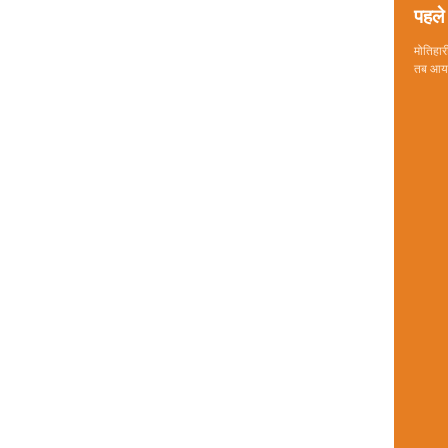
पहले 
मोतिहारी
तब आया 