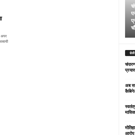
चं
पर
ा
प्
चौ
र अपर
्यवसायी
डेली
चंपारण
प्रयास 
अब सर
कैबिने
स्वतंत
मासिक
मोतिहा
आरोप