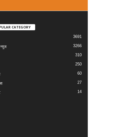
PULAR CATEGORY
3691
3266
्यूज
310
250
60
य
27
ास
14
ट