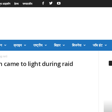
ूथ आइकॉन
हेल्थ
सम्पादकीय
जन
क्राइम
राष्ट्रीय
बिहार
बिजनेस
जॉब हंट
ng raid
n came to light during raid