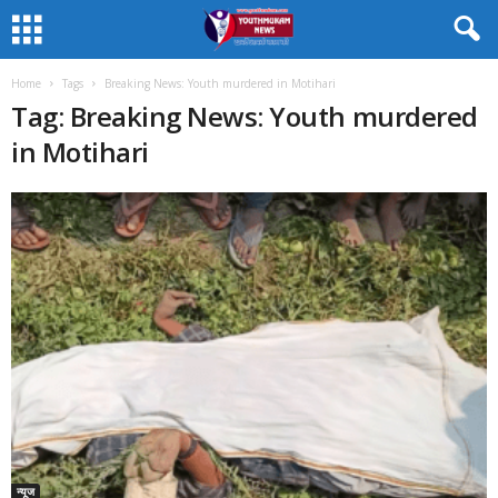
Home
Tags
Breaking News: Youth murdered in Motihari
Tag: Breaking News: Youth murdered
in Motihari
न्यूज