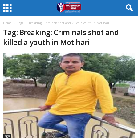
Home
Tags
Breaking: Criminals shot and killed a youth in Motihari
Tag: Breaking: Criminals shot and
killed a youth in Motihari
न्यूज