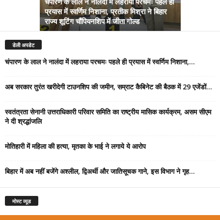
चंपारण के लाल ने नालंदा में लहराया परचमः पहले ही
प्रयास में स्वर्णिम निशाना, प्रतीक मिश्रा ने बिहार
अब सरकार तु
राज्य शूटिंग चौंपियनशिप में जीता गोल्ड
सम्राट कैबिने
डेली अपडेट
चंपारण के लाल ने नालंदा में लहराया परचमः पहले ही प्रयास में स्वर्णिम निशाना,...
अब सरकार तुरंत खरीदेगी टाउनशिप की जमीन, सम्राट कैबिनेट की बैठक में 29 एजेंडों...
स्वतंत्रता सेनानी उत्तराधिकारी परिवार समिति का राष्ट्रीय मासिक कार्यक्रम, असम सीएम
ने दी श्रद्धांजलि
मोतिहारी में महिला की हत्या, मृतका के भाई ने लगाये ये आरोप
बिहार में अब नहीं बजेंगे अश्लील, द्विअर्थी और जातिसूचक गाने, इस विभाग ने गृह...
मोस्ट व्यूड