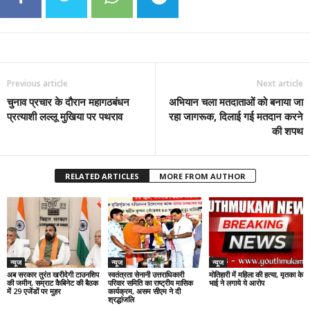
Previous article
Next article
चुनाव प्रचार के दौरान महागठबंधन
अभियान चला मतदाताओं को बनाया जा
प्रत्याशी लल्लू मुखिया पर पथराव
रहा जागरूक, दिलाई गई मतदान करने
की शपथ
RELATED ARTICLES
MORE FROM AUTHOR
न्यूज
न्यूज
न्यूज
अब सरकार तुरंत खरीदेगी टाउनशिप
स्वतंत्रता सेनानी उत्तराधिकारी
मोतिहारी में महिला की हत्या, मृतका के
की जमीन, सम्राट कैबिनेट की बैठक
परिवार समिति का राष्ट्रीय मासिक
भाई ने लगाये ये आरोप
में 29 एजेंडों पर मुहर
कार्यक्रम, असम सीएम ने दी
श्रद्धांजलि