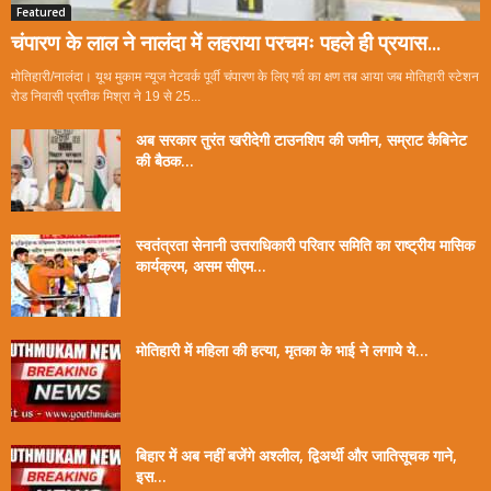
Featured
चंपारण के लाल ने नालंदा में लहराया परचमः पहले ही प्रयास...
मोतिहारी/नालंदा। यूथ मुकाम न्यूज नेटवर्क पूर्वी चंपारण के लिए गर्व का क्षण तब आया जब मोतिहारी स्टेशन
रोड निवासी प्रतीक मिश्रा ने 19 से 25...
अब सरकार तुरंत खरीदेगी टाउनशिप की जमीन, सम्राट कैबिनेट
की बैठक...
स्वतंत्रता सेनानी उत्तराधिकारी परिवार समिति का राष्ट्रीय मासिक
कार्यक्रम, असम सीएम...
मोतिहारी में महिला की हत्या, मृतका के भाई ने लगाये ये...
बिहार में अब नहीं बजेंगे अश्लील, द्विअर्थी और जातिसूचक गाने,
इस...