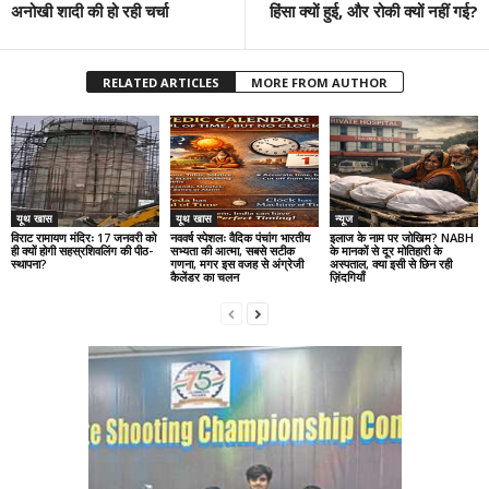
अनोखी शादी की हो रही चर्चा
हिंसा क्यों हुई, और रोकी क्यों नहीं गई?
RELATED ARTICLES
MORE FROM AUTHOR
यूथ खास
यूथ खास
न्यूज
विराट रामायण मंदिरः 17 जनवरी को
नववर्ष स्पेशलः वैदिक पंचांग भारतीय
इलाज के नाम पर जोखिम? NABH
ही क्यों होगी सहस्रशिवलिंग की पीठ-
सभ्यता की आत्मा, सबसे सटीक
के मानकों से दूर मोतिहारी के
स्थापना?
गणना, मगर इस वजह से अंग्रेजी
अस्पताल, क्या इसी से छिन रही
कैलेंडर का चलन
ज़िंदगियाँ