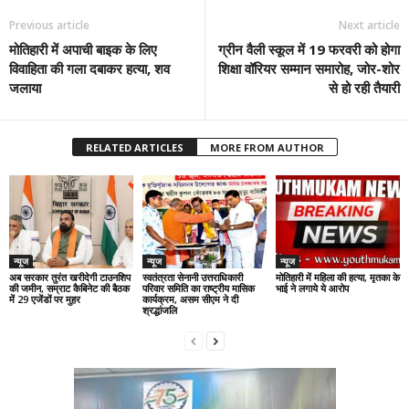
Previous article
Next article
मोतिहारी में अपाची बाइक के लिए
ग्रीन वैली स्कूल में 19 फरवरी को होगा
विवाहिता की गला दबाकर हत्या, शव
शिक्षा वॉरियर सम्मान समारोह, जोर-शोर
जलाया
से हो रही तैयारी
RELATED ARTICLES
MORE FROM AUTHOR
न्यूज
न्यूज
न्यूज
अब सरकार तुरंत खरीदेगी टाउनशिप
स्वतंत्रता सेनानी उत्तराधिकारी
मोतिहारी में महिला की हत्या, मृतका के
की जमीन, सम्राट कैबिनेट की बैठक
परिवार समिति का राष्ट्रीय मासिक
भाई ने लगाये ये आरोप
में 29 एजेंडों पर मुहर
कार्यक्रम, असम सीएम ने दी
श्रद्धांजलि