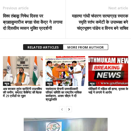
Previous article
Next article
विश्व तंबाकू निषेध दिवस पर
महात्मा गांधी चंपारण सत्याग्रह स्मारक
ब्रह्माकुमारीज बगहा सेवा केंद्र ने लगाया
स्मृति स्तंभ कमेटी के उपाध्यक्ष बने
दो दिवसीय व्यसन मुक्ति प्रदर्शनी
चंद्रभूषण पांडेय व विनय बने सचिव
RELATED ARTICLES
MORE FROM AUTHOR
न्यूज
न्यूज
न्यूज
अब सरकार तुरंत खरीदेगी टाउनशिप
स्वतंत्रता सेनानी उत्तराधिकारी
मोतिहारी में महिला की हत्या, मृतका के
की जमीन, सम्राट कैबिनेट की बैठक
परिवार समिति का राष्ट्रीय मासिक
भाई ने लगाये ये आरोप
में 29 एजेंडों पर मुहर
कार्यक्रम, असम सीएम ने दी
श्रद्धांजलि