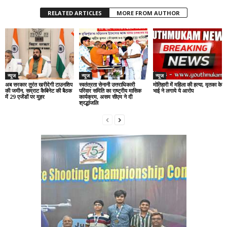
RELATED ARTICLES
MORE FROM AUTHOR
न्यूज
न्यूज
न्यूज
अब सरकार तुरंत खरीदेगी टाउनशिप
स्वतंत्रता सेनानी उत्तराधिकारी
मोतिहारी में महिला की हत्या, मृतका के
की जमीन, सम्राट कैबिनेट की बैठक
परिवार समिति का राष्ट्रीय मासिक
भाई ने लगाये ये आरोप
में 29 एजेंडों पर मुहर
कार्यक्रम, असम सीएम ने दी
श्रद्धांजलि