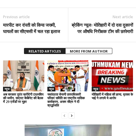
Previous article
Next article
मारपीट कर दंपती को किया जख्मी,
ब्रेकिंग न्यूजः मोतिहारी में दो दवा दुकानों
घायलों का सीएचसी में चल रहा इलाज
पर औषधि निरीक्षक टीम की छापेमारी
RELATED ARTICLES
MORE FROM AUTHOR
न्यूज
न्यूज
न्यूज
अब सरकार तुरंत खरीदेगी टाउनशिप
स्वतंत्रता सेनानी उत्तराधिकारी
मोतिहारी में महिला की हत्या, मृतका के
की जमीन, सम्राट कैबिनेट की बैठक
परिवार समिति का राष्ट्रीय मासिक
भाई ने लगाये ये आरोप
में 29 एजेंडों पर मुहर
कार्यक्रम, असम सीएम ने दी
श्रद्धांजलि