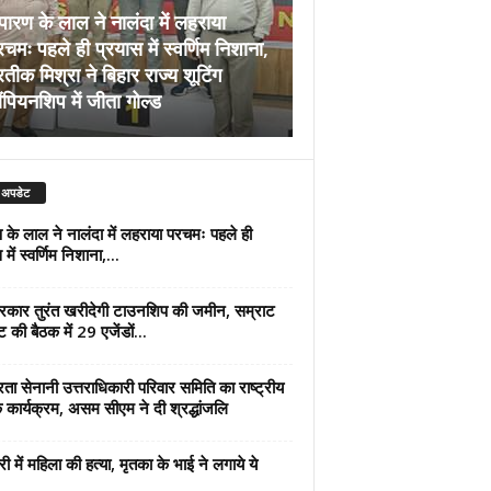
पारण के लाल ने नालंदा में लहराया
चमः पहले ही प्रयास में स्वर्णिम निशाना,
अब सरकार तुरंत खरीदेग
रतीक मिश्रा ने बिहार राज्य शूटिंग
जमीन, सम्राट कैबिनेट की
ंपियनशिप में जीता गोल्ड
एजेंडों पर मुहर
 अपडेट
 के लाल ने नालंदा में लहराया परचमः पहले ही
में स्वर्णिम निशाना,...
कार तुरंत खरीदेगी टाउनशिप की जमीन, सम्राट
ट की बैठक में 29 एजेंडों...
्रता सेनानी उत्तराधिकारी परिवार समिति का राष्ट्रीय
 कार्यक्रम, असम सीएम ने दी श्रद्धांजलि
री में महिला की हत्या, मृतका के भाई ने लगाये ये