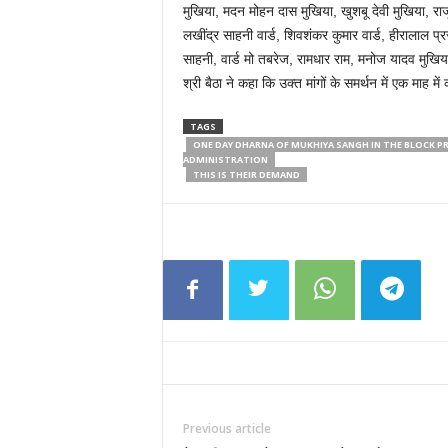
मुखिया, मदन मोहन दास मुखिया, खुशबू देवी मुखिया, राज
लखींद्र साहनी वार्ड, शिवशंकर कुमार वार्ड, हीरालाल प
साहनी, वार्ड मो तबरेज, रामधार राम, मनोज यादव मुखिय
श्री बैठा ने कहा कि उक्त मांगों के समर्थन में एक माह म
TAGS
ONE DAY DHARNA OF MUKHIYA SANGH IN THE BLOCK P
ADMINISTRATION
THIS IS THEIR DEMAND
Previous article