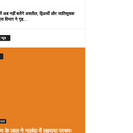
में अब नहीं बजेंगे अश्लील, द्विअर्थी और जातिसूचक
इस विभाग ने गृह...
 व्यूड
red
रण के लाल ने नालंदा में लहराया परचमः