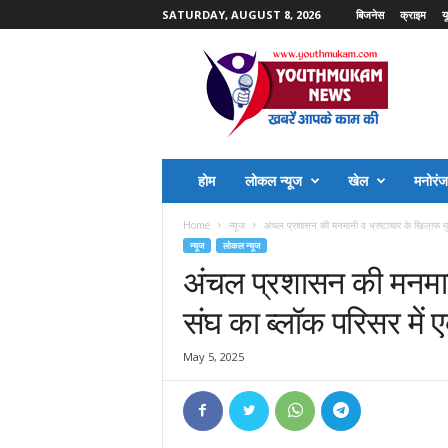
SATURDAY, AUGUST 8, 2026
बिजनेस
क्राइम
य
Y
o
u
t
h
M
u
होम
लोकल न्यूज
खेल
मनोरं
k
a
Home
न्यूज
अंचल प्रशासन की मनमानी व भ्रष्टाचार के खिलाफ मु
m
न्यूज
लोकल न्यूज
N
अंचल प्रशासन की मनमान
e
w
संघ का ब्लॉक परिसर में ए
s
May 5, 2025