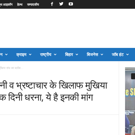
ूथ आइकॉन
हेल्थ
सम्पादकीय
जन
क्राइम
राष्ट्रीय
बिहार
बिजनेस
जॉब हंट
खिया संघ का ब्लॉक...
ी व भ्रष्टाचार के खिलाफ मुखिया
क दिनी धरना, ये है इनकी मांग