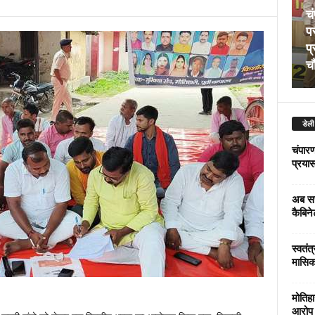
चं
पर
प्
चौ
डेली
चंपारण
प्रयास 
अब सर
कैबिने
स्वतंत
मासिक
मोतिहा
आरोप