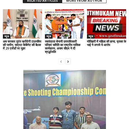
RELATED ARTICLES
MORE FROM AUTHOR
न्यूज
न्यूज
न्यूज
अब सरकार तुरंत खरीदेगी टाउनशिप
स्वतंत्रता सेनानी उत्तराधिकारी
मोतिहारी में महिला की हत्या, मृतका के
की जमीन, सम्राट कैबिनेट की बैठक
परिवार समिति का राष्ट्रीय मासिक
भाई ने लगाये ये आरोप
में 29 एजेंडों पर मुहर
कार्यक्रम, असम सीएम ने दी
श्रद्धांजलि