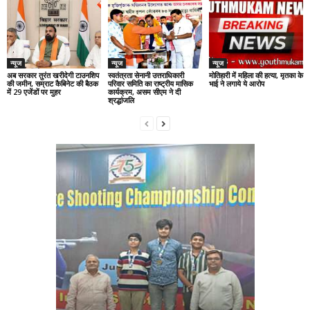
न्यूज
न्यूज
न्यूज
अब सरकार तुरंत खरीदेगी टाउनशिप
स्वतंत्रता सेनानी उत्तराधिकारी
मोतिहारी में महिला की हत्या, मृतका के
की जमीन, सम्राट कैबिनेट की बैठक
परिवार समिति का राष्ट्रीय मासिक
भाई ने लगाये ये आरोप
में 29 एजेंडों पर मुहर
कार्यक्रम, असम सीएम ने दी
श्रद्धांजलि