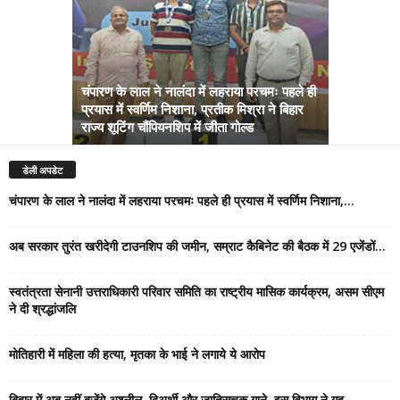
चंपारण के लाल ने नालंदा में लहराया परचमः पहले ही
प्रयास में स्वर्णिम निशाना, प्रतीक मिश्रा ने बिहार
अब सरकार तु
राज्य शूटिंग चौंपियनशिप में जीता गोल्ड
सम्राट कैबिने
डेली अपडेट
चंपारण के लाल ने नालंदा में लहराया परचमः पहले ही प्रयास में स्वर्णिम निशाना,...
अब सरकार तुरंत खरीदेगी टाउनशिप की जमीन, सम्राट कैबिनेट की बैठक में 29 एजेंडों...
स्वतंत्रता सेनानी उत्तराधिकारी परिवार समिति का राष्ट्रीय मासिक कार्यक्रम, असम सीएम
ने दी श्रद्धांजलि
मोतिहारी में महिला की हत्या, मृतका के भाई ने लगाये ये आरोप
बिहार में अब नहीं बजेंगे अश्लील, द्विअर्थी और जातिसूचक गाने, इस विभाग ने गृह...