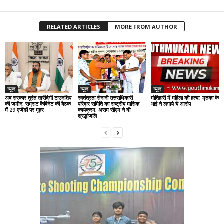
RELATED ARTICLES
MORE FROM AUTHOR
न्यूज
न्यूज
न्यूज
अब सरकार तुरंत खरीदेगी टाउनशिप
स्वतंत्रता सेनानी उत्तराधिकारी
मोतिहारी में महिला की हत्या, मृतका के
की जमीन, सम्राट कैबिनेट की बैठक
परिवार समिति का राष्ट्रीय मासिक
भाई ने लगाये ये आरोप
में 29 एजेंडों पर मुहर
कार्यक्रम, असम सीएम ने दी
श्रद्धांजलि