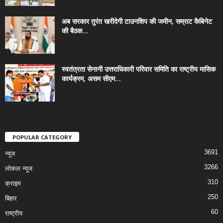
अब सरकार तुरंत खरीदेगी टाउनशिप की जमीन, सम्राट कैबिनेट
की बैठक...
स्वतंत्रता सेनानी उत्तराधिकारी परिवार समिति का राष्ट्रीय मासिक
कार्यक्रम, असम सीएम...
POPULAR CATEGORY
3691
न्यूज
3266
लोकल न्यूज
310
क्राइम
250
बिहार
60
राष्ट्रीय