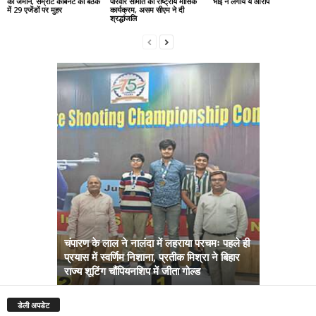
की जमीन, सम्राट कैबिनेट की बैठक
परिवार समिति का राष्ट्रीय मासिक
भाई ने लगाये ये आरोप
में 29 एजेंडों पर मुहर
कार्यक्रम, असम सीएम ने दी
श्रद्धांजलि
चंपारण के लाल ने नालंदा में लहराया परचमः पहले ही
प्रयास में स्वर्णिम निशाना, प्रतीक मिश्रा ने बिहार
अब सरकार तु
राज्य शूटिंग चौंपियनशिप में जीता गोल्ड
सम्राट कैबिने
डेली अपडेट