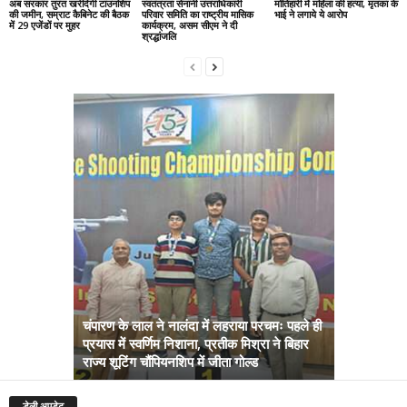
अब सरकार तुरंत खरीदेगी टाउनशिप
स्वतंत्रता सेनानी उत्तराधिकारी
मोतिहारी में महिला की हत्या, मृतका के
की जमीन, सम्राट कैबिनेट की बैठक
परिवार समिति का राष्ट्रीय मासिक
भाई ने लगाये ये आरोप
में 29 एजेंडों पर मुहर
कार्यक्रम, असम सीएम ने दी
श्रद्धांजलि
चंपारण के लाल ने नालंदा में लहराया परचमः पहले ही
प्रयास में स्वर्णिम निशाना, प्रतीक मिश्रा ने बिहार
अब सरकार तु
राज्य शूटिंग चौंपियनशिप में जीता गोल्ड
सम्राट कैबिने
डेली अपडेट