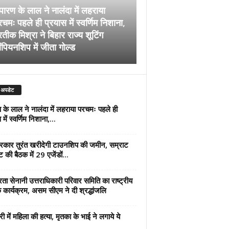
पारण के लाल ने नालंदा में लहराया
चमः पहले ही प्रयास में स्वर्णिम निशाना,
अब सरकार तुरंत खरीदेग
रतीक मिश्रा ने बिहार राज्य शूटिंग
जमीन, सम्राट कैबिनेट की
ंपियनशिप में जीता गोल्ड
एजेंडों पर मुहर
 अपडेट
 के लाल ने नालंदा में लहराया परचमः पहले ही
में स्वर्णिम निशाना,...
कार तुरंत खरीदेगी टाउनशिप की जमीन, सम्राट
ट की बैठक में 29 एजेंडों...
्रता सेनानी उत्तराधिकारी परिवार समिति का राष्ट्रीय
 कार्यक्रम, असम सीएम ने दी श्रद्धांजलि
री में महिला की हत्या, मृतका के भाई ने लगाये ये