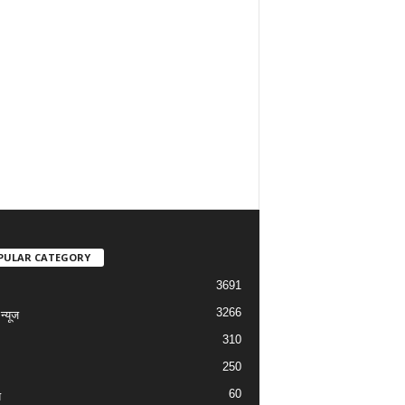
PULAR CATEGORY
3691
3266
्यूज
310
250
60
य