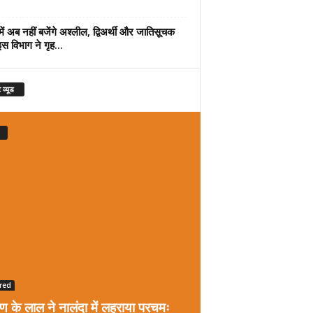
में अब नहीं बजेंगे अश्लील, द्विअर्थी और जातिसूचक
इस विभाग ने गृह...
 व्यूड
red
रण के लाल ने नालंदा में लहराया परचमः