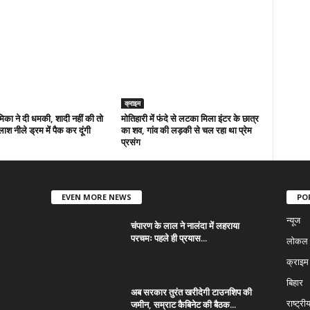
क्राइम
्रेमिका ने दी धमकी, शादी नहीं की तो
मोतिहारी में फंदे से लटका मिला इंटर के छात्र
ाश नीले ड्रम में पैक कर दूंगी
का शव, गांव की लड़की से चल रहा था प्रेम
प्रसंग
EVEN MORE NEWS
PO
न्यूज
चंपारण के लाल ने नालंदा में लहराया
परचमः पहले ही प्रयास...
लोकल न
क्राइम
बिहार
अब सरकार तुरंत खरीदेगी टाउनशिप की
जमीन, सम्राट कैबिनेट की बैठक...
राष्ट्री