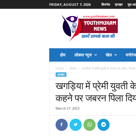
FRIDAY, AUGUST 7, 2026
बिजनेस
क्राइम
यूथ आ
Y
o
u
t
h
M
u
होम
लोकल न्यूज
खेल
मनोरं
k
a
Home
क्राइम
खगड़िया में प्रेमी युवती के बनाता रहा संबंध, निका
m
क्राइम
N
खगड़िया में प्रेमी युवती 
e
w
कहने पर जबरन पिला दि
s
March 27, 2023