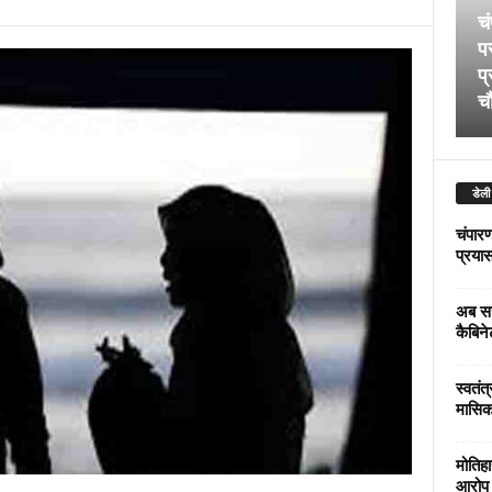
चं
पर
प्
चौ
डेली
चंपारण
प्रयास 
अब सर
कैबिने
स्वतंत
मासिक
मोतिहा
आरोप