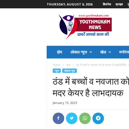
THURSDAY, AUGUST 6, 2026
बिजनेस
क्राइम
य
Y
o
u
t
h
M
u
होम
लोकल न्यूज
खेल
मनोरं
k
a
Home
न्यूज
ठंड में बच्चों व नवजात को हो सकता है हाइपोथेर्मिया, 
m
न्यूज
लोकल न्यूज
N
ठंड में बच्चों व नवजात को
e
w
मदर केयर है लाभदायक
s
January 13, 2023