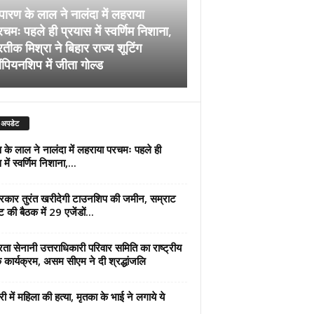
पारण के लाल ने नालंदा में लहराया
चमः पहले ही प्रयास में स्वर्णिम निशाना,
अब सरकार तुरंत खरीदेग
रतीक मिश्रा ने बिहार राज्य शूटिंग
जमीन, सम्राट कैबिनेट की
ंपियनशिप में जीता गोल्ड
एजेंडों पर मुहर
 अपडेट
 के लाल ने नालंदा में लहराया परचमः पहले ही
में स्वर्णिम निशाना,...
कार तुरंत खरीदेगी टाउनशिप की जमीन, सम्राट
ट की बैठक में 29 एजेंडों...
्रता सेनानी उत्तराधिकारी परिवार समिति का राष्ट्रीय
 कार्यक्रम, असम सीएम ने दी श्रद्धांजलि
री में महिला की हत्या, मृतका के भाई ने लगाये ये