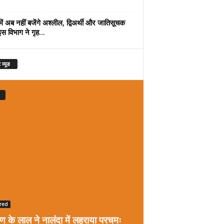
में अब नहीं बजेंगे अश्लील, द्विअर्थी और जातिसूचक
इस विभाग ने गृह...
 व्यूड
red
रण के लाल ने नालंदा में लहराया परचमः