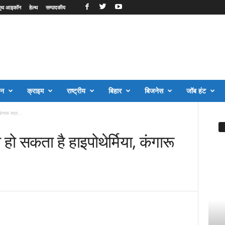
ूथ आइकॉन
हेल्थ
सम्पादकीय
जन
क्राइम
राष्ट्रीय
बिहार
बिजनेस
जॉब हंट
कंगारू मदर...
 हो सकता है हाइपोथेर्मिया, कंगारू