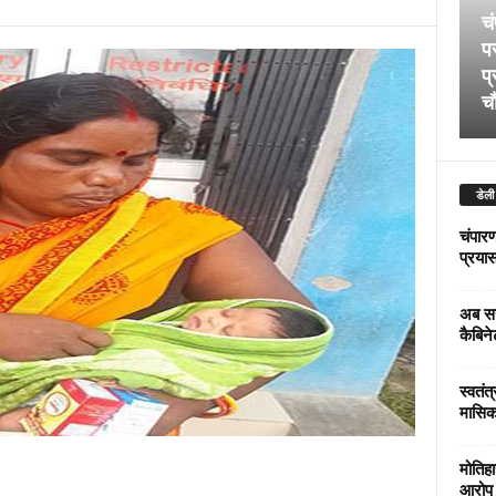
चं
पर
प्
चौ
डेली
चंपारण
प्रयास 
अब सर
कैबिने
स्वतंत
मासिक
मोतिहा
आरोप