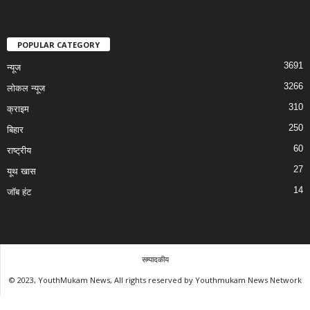
POPULAR CATEGORY
3691
न्यूज
3266
लोकल न्यूज
310
क्राइम
250
बिहार
60
राष्ट्रीय
27
यूथ खास
14
जॉब हंट
सम्पादकीय
© 2023, YouthMukam News, All rights reserved by Youthmukam News Network