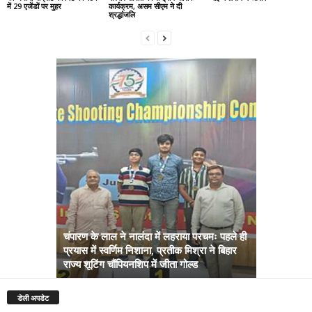
में 29 एजेंडों पर मुहर
कार्यक्रम, असम सीएम ने दी
श्रद्धांजलि
चंपारण के लाल ने नालंदा में लहराया परचमः पहले ही
प्रयास में स्वर्णिम निशाना, प्रतीक मिश्रा ने बिहार
अब सरकार तु
राज्य शूटिंग चौंपियनशिप में जीता गोल्ड
सम्राट कैबिने
डेली अपडेट