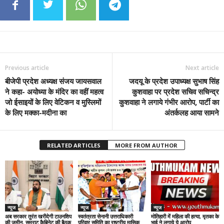
Previous article
Next article
बीजेपी प्रदेश अध्यक्ष संजय जायसवाल
जदयू के प्रदेश उपाध्यक्ष सुभाष सिंह
ने कहा- अयोध्या के मंदिर का वहीं महत्व
कुशवाहा पर प्रदेश सचिव सचिन्द्र
जो ईसाइयों के लिए वेटिकन व मुस्लिमों
कुशवाहा ने लगाये गंभीर आरोप, पार्टी का
के लिए मक्का-मदीना का
अंतर्कलह आया सामने
RELATED ARTICLES
MORE FROM AUTHOR
न्यूज
न्यूज
न्यूज
अब सरकार तुरंत खरीदेगी टाउनशिप
स्वतंत्रता सेनानी उत्तराधिकारी
मोतिहारी में महिला की हत्या, मृतका के
की जमीन, सम्राट कैबिनेट की बैठक
परिवार समिति का राष्ट्रीय मासिक
भाई ने लगाये ये आरोप