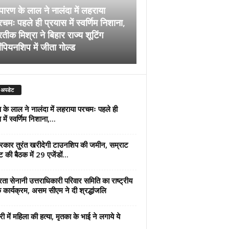
पारण के लाल ने नालंदा में लहराया
चमः पहले ही प्रयास में स्वर्णिम निशाना,
अब सरकार तुरंत खरीदेग
रतीक मिश्रा ने बिहार राज्य शूटिंग
जमीन, सम्राट कैबिनेट की
ंपियनशिप में जीता गोल्ड
एजेंडों पर मुहर
 अपडेट
 के लाल ने नालंदा में लहराया परचमः पहले ही
में स्वर्णिम निशाना,...
कार तुरंत खरीदेगी टाउनशिप की जमीन, सम्राट
ट की बैठक में 29 एजेंडों...
्रता सेनानी उत्तराधिकारी परिवार समिति का राष्ट्रीय
 कार्यक्रम, असम सीएम ने दी श्रद्धांजलि
री में महिला की हत्या, मृतका के भाई ने लगाये ये