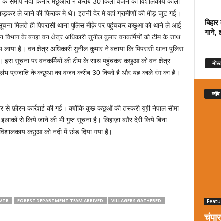
 गांव के समीप नदी किनारे मछुआरों ने करीब 30 किलो वजन का विशालकाय काला
ले जाने की फिराक मे थे। इतनी देर मे वहां ग्रामीणों की भीड़ जुट गई।
बिहार 
 सूचना मिलते ही पिपरासी थाना पुलिस मौक़े पर पहुंचकर कछुआ को थाने ले आई
गाने, 
िभाग के बगहा वन क्षेत्र अधिकारी सुनील कुमार वनकर्मियों की टीम के साथ
य लाया है। वन क्षेत्र अधिकारी सुनील कुमार ने बताया कि पिपरासी थाना पुलिस
 इस सूचना पर वनकर्मियों की टीम के साथ पहुंचकर कछुआ को वन क्षेत्र
मोस्ट
 दुर्लभ प्रजाति के कछुआ का वजन करीब 30 किलो है और यह काले रंग का है।
जॉब
से फ़ौरन कार्रवाई की गई। क्योंकि कुछ कछुओं की तस्करी यूपी नेपाल सीमा
लाकों से किये जाने की भी गुप्त सूचना है। लिहाज़ा बग़ैर देरी किये बिना
 विशालकाय कछुआ को नदी में छोड़ दिया गया है।
 VTR
FOREST DEPARTMENT TEAM ARRIVED
VILLAGERS GATHERED
Featu
चंपा