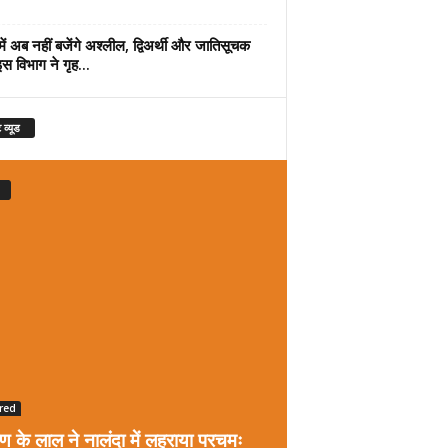
में अब नहीं बजेंगे अश्लील, द्विअर्थी और जातिसूचक
इस विभाग ने गृह...
 व्यूड
red
रण के लाल ने नालंदा में लहराया परचमः