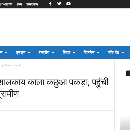
ूथ आइकॉन
हेल्थ
सम्पादकीय
जन
क्राइम
राष्ट्रीय
बिहार
बिजनेस
जॉब हंट
पहुंची वन विभाग की...
विशालकाय काला कछुआ पकड़ा, पहुंची
्रामीण