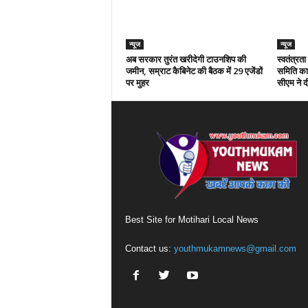
न्यूज
न्यूज
अब सरकार तुरंत खरीदेगी टाउनशिप की
स्वतंत्रत
जमीन, सम्राट कैबिनेट की बैठक में 29 एजेंडों
समिति का 
पर मुहर
सीएम ने दी
Best Site for Motihari Local News
Contact us:
youthmukamnews@gmail.com