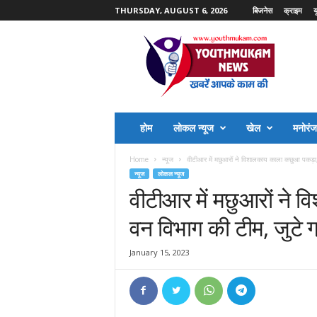
THURSDAY, AUGUST 6, 2026
बिजनेस
क्राइम
य
Y
o
u
t
h
M
u
होम
लोकल न्यूज
खेल
मनोरं
k
a
Home
न्यूज
वीटीआर में मछुआरों ने विशालकाय काला कछुआ पकड़ा, 
m
न्यूज
लोकल न्यूज
N
वीटीआर में मछुआरों ने 
e
w
वन विभाग की टीम, जुटे ग
s
January 15, 2023