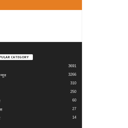
PULAR CATEGORY
3691
3266
्यूज
310
250
60
य
27
ास
14
ट