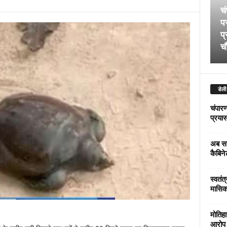
चं
पर
प्
चौ
डेली
चंपारण
प्रयास 
अब सर
कैबिने
स्वतंत
मासिक
मोतिहा
आरोप