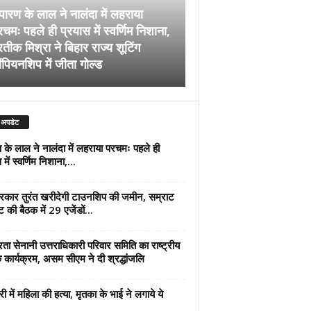
पारण के लाल ने नालंदा में लहराया
चमः पहले ही प्रयास में स्वर्णिम निशाना,
अब सरकार तुरंत खरीदेग
रतीक मिश्रा ने बिहार राज्य शूटिंग
जमीन, सम्राट कैबिनेट की
ंपियनशिप में जीता गोल्ड
एजेंडों पर मुहर
 अपडेट
 के लाल ने नालंदा में लहराया परचमः पहले ही
में स्वर्णिम निशाना,...
कार तुरंत खरीदेगी टाउनशिप की जमीन, सम्राट
ट की बैठक में 29 एजेंडों...
्रता सेनानी उत्तराधिकारी परिवार समिति का राष्ट्रीय
 कार्यक्रम, असम सीएम ने दी श्रद्धांजलि
री में महिला की हत्या, मृतका के भाई ने लगाये ये