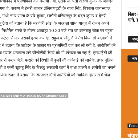
त्याकांड में प्राथमिकी दर्ज करायी गयी. मृतक के पिता अरूण कुमार के आवेदन
ा गया है. अरूण ने हेनरी बाजार तेलियापट्टी के राजा सिंह, विश्वास जायसवाल,
बिहार 
गांधी नगर रमना के रवि कुमार, छतौनी बरियारपुर के चंदन कुमार व हेनरी
गाने, 
लिस को बताया है कि महावीरी झंडा के अखाड़ा शोभा यात्रा में राजन अपने
 निर्धारित रास्ते से होकर अखाड़ा 10.30 बजे रात को ज्ञानबाबु चौक पर पहुंचा,
ी-फट्ठा से मार उसकी हत्या कर दी. राहुल व सोनू ने विरोध किया तो बदमाशों ने
मोस्ट
ने बताया कि आवेदन के आधार पर प्राथमिकी दर्ज कर ली गयी है. आरोपियों की
थल व उसके आसपास लगे सीसीटीवी कैमरे को भी खंगाला जा रहा है. एसआईटी की
जॉब
े फरार मिले. फरारी की स्थिति में कुर्की की कार्रवाई की जायेगी. इधर पुलिस
ी व पत्नी खुशबू सिंह के विरूद्ध सरकारी कार्य में बाधा डालने व आरोपी को भगाने
राजीव रंजन ने बताया कि गिरफ्तार दोनों आरोपियों को न्यायिक हिरासत में भेज
JA'S WIFE AND MOTHER IN RAJAN MURDER CASE
Featu
चंपा