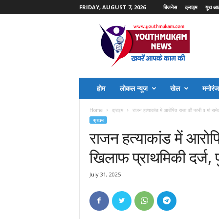
FRIDAY, AUGUST 7, 2026
बिजनेस
क्राइम
यूथ आ
Y
o
u
t
h
M
u
होम
लोकल न्यूज
खेल
मनोरं
k
a
Home
क्राइम
राजन हत्याकांड में आरोपित राजा की पत्नी व मां समे
m
क्राइम
N
राजन हत्याकांड में आरोपि
e
w
खिलाफ प्राथमिकी दर्ज, 
s
July 31, 2025