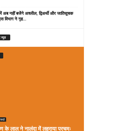
में अब नहीं बजेंगे अश्लील, द्विअर्थी और जातिसूचक
इस विभाग ने गृह...
 व्यूड
red
रण के लाल ने नालंदा में लहराया परचमः