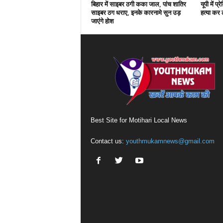
बिहार में साइबर ठगी कका जाल, पांच शातिर
यूपी में प
साइबर ठग धराए, इनके कारनामे सुन उड़
हत्या कर ल
जाएंगे होश
Best Site for Motihari Local News
Contact us:
youthmukamnews@gmail.com