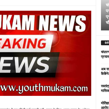
चं
पर
प्
चौ
डेली
चंपारण
प्रयास 
अब सर
कैबिने
स्वतंत
मासिक
मोतिहा
आरोप