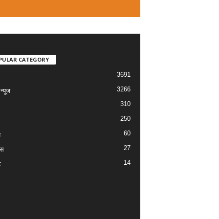
PULAR CATEGORY
3691
3266
्यूज
310
250
60
य
27
ास
14
ट