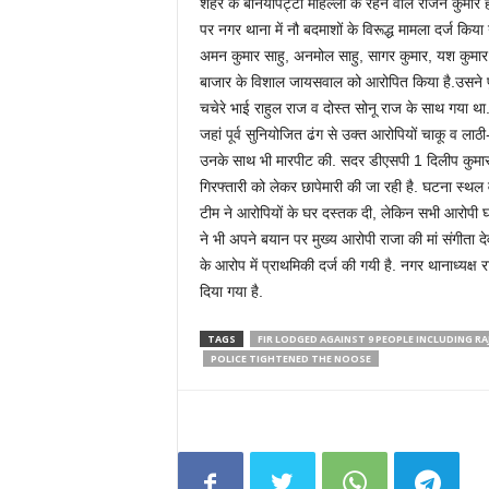
शहर के बनियापट्टी मोहल्ला के रहने वाले राजन कुमार ह
पर नगर थाना में नौ बदमाशों के विरूद्ध मामला दर्ज किय
अमन कुमार साहु, अनमोल साहु, सागर कुमार, यश कुमार, 
बाजार के विशाल जायसवाल को आरोपित किया है.उसने पु
चचेरे भाई राहुल राज व दोस्त सोनू राज के साथ गया था.
जहां पूर्व सुनियोजित ढंग से उक्त आरोपियों चाकू व लाठ
उनके साथ भी मारपीट की. सदर डीएसपी 1 दिलीप कुमार 
गिरफ्तारी को लेकर छापेमारी की जा रही है. घटना स्
टीम ने आरोपियों के घर दस्तक दी, लेकिन सभी आरोपी घर स
ने भी अपने बयान पर मुख्य आरोपी राजा की मां संगीता देव
के आरोप में प्राथमिकी दर्ज की गयी है. नगर थानाध्यक्ष 
दिया गया है.
TAGS
FIR LODGED AGAINST 9 PEOPLE INCLUDING RA
POLICE TIGHTENED THE NOOSE