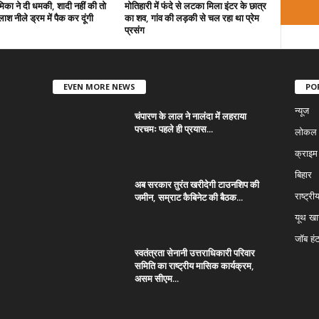
्रेमिका ने दी धमकी, शादी नहीं की तो
मोतिहारी में फंदे से लटका मिला इंटर के छात्र
ाश नीले ड्रम में पैक कर दूंगी
का शव, गांव की लड़की से चल रहा था प्रेम
प्रसंग
EVEN MORE NEWS
PO
न्यूज
चंपारण के लाल ने नालंदा में लहराया
परचमः पहले ही प्रयास...
लोकल न
क्राइम
बिहार
अब सरकार तुरंत खरीदेगी टाउनशिप की
जमीन, सम्राट कैबिनेट की बैठक...
राष्ट्री
यूथ ख
जॉब हं
स्वतंत्रता सेनानी उत्तराधिकारी परिवार
समिति का राष्ट्रीय मासिक कार्यक्रम,
असम सीएम...