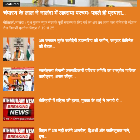
Featured
चंपारण के लाल ने नालंदा में लहराया परचमः पहले ही प्रयास...
मोतिहारी/नालंदा। यूथ मुकाम न्यूज नेटवर्क पूर्वी चंपारण के लिए गर्व का क्षण तब आया जब मोतिहारी स्टेशन
रोड निवासी प्रतीक मिश्रा ने 19 से 25...
अब सरकार तुरंत खरीदेगी टाउनशिप की जमीन, सम्राट कैबिनेट
की बैठक...
स्वतंत्रता सेनानी उत्तराधिकारी परिवार समिति का राष्ट्रीय मासिक
कार्यक्रम, असम सीएम...
मोतिहारी में महिला की हत्या, मृतका के भाई ने लगाये ये...
बिहार में अब नहीं बजेंगे अश्लील, द्विअर्थी और जातिसूचक गाने,
इस...