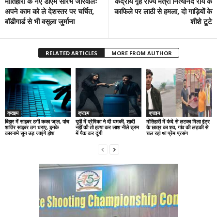
मोतिहारी के नए डीएम सौरभ जोरवालः
केंद्रीय गृह राज्य मंत्री नित्यानंद राय के
अपने काम को ले देशस्तर पर चर्चित,
काफिले पर लाठी से हमला, दो गाड़ियों के
बॉडीगार्ड से भी वसूला जुर्माना
शीशे टूटे
RELATED ARTICLES
MORE FROM AUTHOR
क्राइम
क्राइम
क्राइम
बिहार में साइबर ठगी कका जाल, पांच
यूपी में प्रेमिका ने दी धमकी, शादी
मोतिहारी में फंदे से लटका मिला इंटर
शातिर साइबर ठग धराए, इनके
नहीं की तो हत्या कर लाश नीले ड्रम
के छात्र का शव, गांव की लड़की से
कारनामे सुन उड़ जाएंगे होश
में पैक कर दूंगी
चल रहा था प्रेम प्रसंग