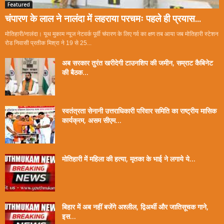
Featured
चंपारण के लाल ने नालंदा में लहराया परचमः पहले ही प्रयास...
मोतिहारी/नालंदा। यूथ मुकाम न्यूज नेटवर्क पूर्वी चंपारण के लिए गर्व का क्षण तब आया जब मोतिहारी स्टेशन
रोड निवासी प्रतीक मिश्रा ने 19 से 25...
अब सरकार तुरंत खरीदेगी टाउनशिप की जमीन, सम्राट कैबिनेट
की बैठक...
स्वतंत्रता सेनानी उत्तराधिकारी परिवार समिति का राष्ट्रीय मासिक
कार्यक्रम, असम सीएम...
मोतिहारी में महिला की हत्या, मृतका के भाई ने लगाये ये...
बिहार में अब नहीं बजेंगे अश्लील, द्विअर्थी और जातिसूचक गाने,
इस...