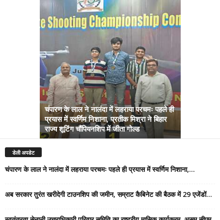
चंपारण के लाल ने नालंदा में लहराया परचमः पहले ही
प्रयास में स्वर्णिम निशाना, प्रतीक मिश्रा ने बिहार
अब सरकार तु
राज्य शूटिंग चौंपियनशिप में जीता गोल्ड
सम्राट कैबिने
डेली अपडेट
चंपारण के लाल ने नालंदा में लहराया परचमः पहले ही प्रयास में स्वर्णिम निशाना,...
अब सरकार तुरंत खरीदेगी टाउनशिप की जमीन, सम्राट कैबिनेट की बैठक में 29 एजेंडों...
स्वतंत्रता सेनानी उत्तराधिकारी परिवार समिति का राष्ट्रीय मासिक कार्यक्रम, असम सीएम