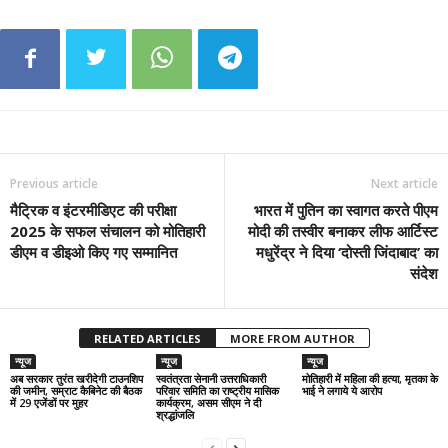
Previous article
Next article
मैट्रिक व इंटरमीडिएट की परीक्षा
भारत में पुतिन का स्वागत करते पीएम
2025 के सफल संचालन को मोतिहारी
मोदी की तस्वीर बनाकर लीफ आर्टिस्ट
डीएम व डीइओ किए गए सम्मानित
मधुरेंद्र ने दिया ‘दोस्ती जिंदाबाद’ का
संदेश
RELATED ARTICLES
MORE FROM AUTHOR
न्यूज
न्यूज
न्यूज
अब सरकार तुरंत खरीदेगी टाउनशिप
स्वतंत्रता सेनानी उत्तराधिकारी
मोतिहारी में महिला की हत्या, मृतका के
की जमीन, सम्राट कैबिनेट की बैठक
परिवार समिति का राष्ट्रीय मासिक
भाई ने लगाये ये आरोप
में 29 एजेंडों पर मुहर
कार्यक्रम, असम सीएम ने दी
श्रद्धांजलि