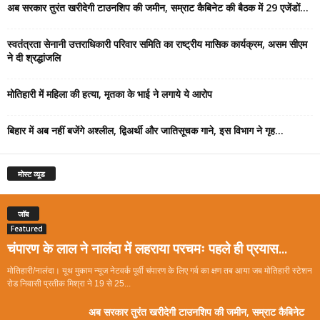
अब सरकार तुरंत खरीदेगी टाउनशिप की जमीन, सम्राट कैबिनेट की बैठक में 29 एजेंडों...
स्वतंत्रता सेनानी उत्तराधिकारी परिवार समिति का राष्ट्रीय मासिक कार्यक्रम, असम सीएम
ने दी श्रद्धांजलि
मोतिहारी में महिला की हत्या, मृतका के भाई ने लगाये ये आरोप
बिहार में अब नहीं बजेंगे अश्लील, द्विअर्थी और जातिसूचक गाने, इस विभाग ने गृह...
मोस्ट व्यूड
जॉब
Featured
चंपारण के लाल ने नालंदा में लहराया परचमः पहले ही प्रयास...
मोतिहारी/नालंदा। यूथ मुकाम न्यूज नेटवर्क पूर्वी चंपारण के लिए गर्व का क्षण तब आया जब मोतिहारी स्टेशन
रोड निवासी प्रतीक मिश्रा ने 19 से 25...
अब सरकार तुरंत खरीदेगी टाउनशिप की जमीन, सम्राट कैबिनेट